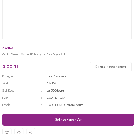
CANBA
Canba Devran Osmanlı Koleksiyonu Butik Büyük İbrik
0,00 TL
Taksit Seçenekleri
Kategori
Salon Aksesuar
Marka
CANBA
Stok Kodu
can500devran
Fiyat
0,00 TL + KDV
Havale
0,00 TL (%3,00 havale indirimi)
Gelince Haber Ver