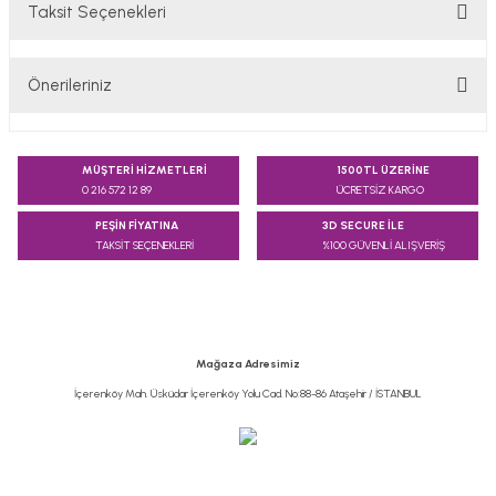
Taksit Seçenekleri
Bu ürüne ilk yorumu siz yapın!
Önerileriniz
Yorum Yaz
Bu ürünün fiyat bilgisi, resim, ürün açıklamalarında ve diğer
konularda yetersiz gördüğünüz noktaları öneri formunu
MÜŞTERİ HİZMETLERİ
1500TL ÜZERİNE
kullanarak tarafımıza iletebilirsiniz.
0 216 572 12 89
ÜCRETSİZ KARGO
Görüş ve önerileriniz için teşekkür ederiz.
PEŞİN FİYATINA
3D SECURE İLE
TAKSİT SEÇENEKLERİ
%100 GÜVENLİ ALIŞVERİŞ
Ürün resmi kalitesiz, bozuk veya görüntülenemiyor.
Ürün açıklamasında eksik bilgiler bulunuyor.
Ürün bilgilerinde hatalar bulunuyor.
Ürün fiyatı diğer sitelerden daha pahalı.
Mağaza Adresimiz
Bu ürüne benzer farklı alternatifler olmalı.
İçerenköy Mah. Üsküdar İçerenköy Yolu Cad. No:88-86 Ataşehir / İSTANBUL