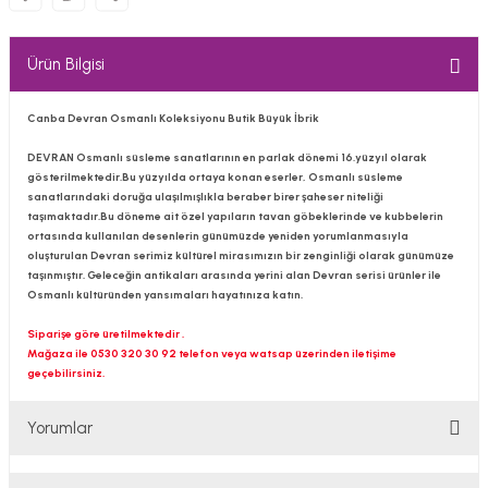
Ürün Bilgisi
Canba Devran Osmanlı Koleksiyonu Butik Büyük İbrik
DEVRAN Osmanlı süsleme sanatlarının en parlak dönemi 16.yüzyıl olarak
gösterilmektedir.Bu yüzyılda ortaya konan eserler, Osmanlı süsleme
sanatlarındaki doruğa ulaşılmışlıkla beraber birer şaheser niteliği
taşımaktadır.Bu döneme ait özel yapıların tavan göbeklerinde ve kubbelerin
ortasında kullanılan desenlerin günümüzde yeniden yorumlanmasıyla
oluşturulan Devran serimiz kültürel mirasımızın bir zenginliği olarak günümüze
taşınmıştır. Geleceğin antikaları arasında yerini alan Devran serisi ürünler ile
Osmanlı kültüründen yansımaları hayatınıza katın.
Siparişe göre üretilmektedir .
Mağaza ile 0530 320 30 92 telefon veya watsap üzerinden iletişime
geçebilirsiniz.
Yorumlar