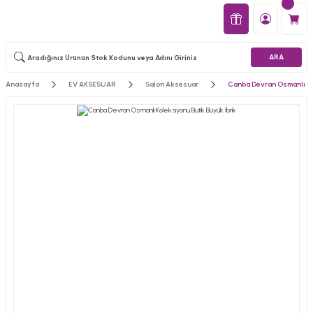
ARA
Anasayfa
EV AKSESUAR
Salon Aksesuar
Canba Devran Osmanlı Ko