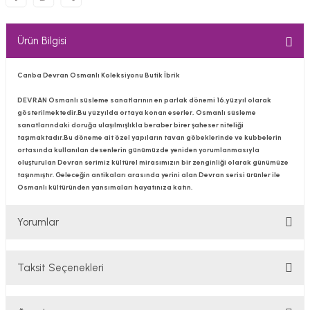
Ürün Bilgisi
Canba Devran Osmanlı Koleksiyonu Butik İbrik
DEVRAN Osmanlı süsleme sanatlarının en parlak dönemi 16.yüzyıl olarak
gösterilmektedir.Bu yüzyılda ortaya konan eserler, Osmanlı süsleme
sanatlarındaki doruğa ulaşılmışlıkla beraber birer şaheser niteliği
taşımaktadır.Bu döneme ait özel yapıların tavan göbeklerinde ve kubbelerin
ortasında kullanılan desenlerin günümüzde yeniden yorumlanmasıyla
oluşturulan Devran serimiz kültürel mirasımızın bir zenginliği olarak günümüze
taşınmıştır. Geleceğin antikaları arasında yerini alan Devran serisi ürünler ile
Osmanlı kültüründen yansımaları hayatınıza katın.
Yorumlar
Taksit Seçenekleri
Bu ürüne ilk yorumu siz yapın!