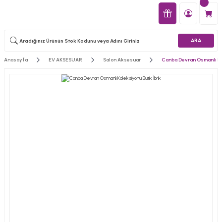
ARA
Anasayfa
EV AKSESUAR
Salon Aksesuar
Canba Devran Osmanlı Ko