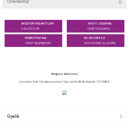
Önerileriniz
Yorum Yaz
Bu ürünün fiyat bilgisi, resim, ürün açıklamalarında ve diğer
konularda yetersiz gördüğünüz noktaları öneri formunu
MÜŞTERİ HİZMETLERİ
1500TL ÜZERİNE
kullanarak tarafımıza iletebilirsiniz.
0 216 572 12 89
ÜCRETSİZ KARGO
Görüş ve önerileriniz için teşekkür ederiz.
PEŞİN FİYATINA
3D SECURE İLE
TAKSİT SEÇENEKLERİ
%100 GÜVENLİ ALIŞVERİŞ
Ürün resmi kalitesiz, bozuk veya görüntülenemiyor.
Ürün açıklamasında eksik bilgiler bulunuyor.
Ürün bilgilerinde hatalar bulunuyor.
Ürün fiyatı diğer sitelerden daha pahalı.
Mağaza Adresimiz
Bu ürüne benzer farklı alternatifler olmalı.
İçerenköy Mah. Üsküdar İçerenköy Yolu Cad. No:88-86 Ataşehir / İSTANBUL
Gönder
Üyelik