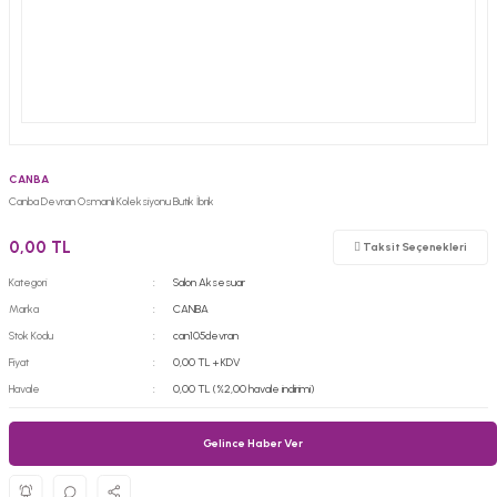
CANBA
Canba Devran Osmanlı Koleksiyonu Butik İbrik
0,00 TL
Taksit Seçenekleri
Kategori
Salon Aksesuar
Marka
CANBA
Stok Kodu
can105devran
Fiyat
0,00 TL + KDV
Havale
0,00 TL (%2,00 havale indirimi)
Gelince Haber Ver