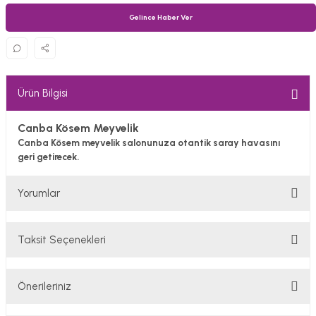
Gelince Haber Ver
Ürün Bilgisi
Canba Kösem Meyvelik
Canba Kösem meyvelik salonunuza otantik saray havasını
geri getirecek.
Yorumlar
Taksit Seçenekleri
Bu ürüne ilk yorumu siz yapın!
Önerileriniz
Yorum Yaz