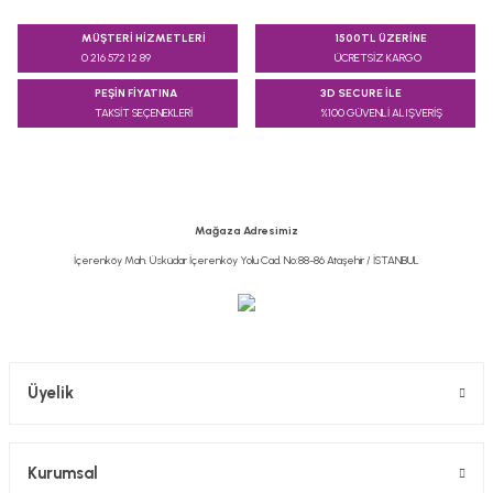
Bu ürünün fiyat bilgisi, resim, ürün açıklamalarında ve diğer
konularda yetersiz gördüğünüz noktaları öneri formunu
MÜŞTERİ HİZMETLERİ
1500TL ÜZERİNE
kullanarak tarafımıza iletebilirsiniz.
0 216 572 12 89
ÜCRETSİZ KARGO
Görüş ve önerileriniz için teşekkür ederiz.
PEŞİN FİYATINA
3D SECURE İLE
TAKSİT SEÇENEKLERİ
%100 GÜVENLİ ALIŞVERİŞ
Ürün resmi kalitesiz, bozuk veya görüntülenemiyor.
Ürün açıklamasında eksik bilgiler bulunuyor.
Ürün bilgilerinde hatalar bulunuyor.
Ürün fiyatı diğer sitelerden daha pahalı.
Mağaza Adresimiz
Bu ürüne benzer farklı alternatifler olmalı.
İçerenköy Mah. Üsküdar İçerenköy Yolu Cad. No:88-86 Ataşehir / İSTANBUL
Gönder
Üyelik
Kurumsal