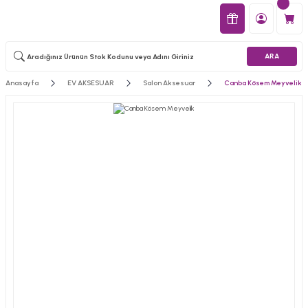
ARA
Anasayfa
EV AKSESUAR
Salon Aksesuar
Canba Kösem Meyvelik