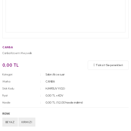
CANBA
Canba Kösem Meyvelik
0,00 TL
Taksit Seçenekleri
Kategori
Salon Aksesuar
Marka
CANBA
Stok Kodu
HJMRSUVY(02)
Fiyat
0,00 TL + KDV
Havale
0,00 TL (%2,00 havale indirimi)
RENK
BEYAZ
KIRMIZI