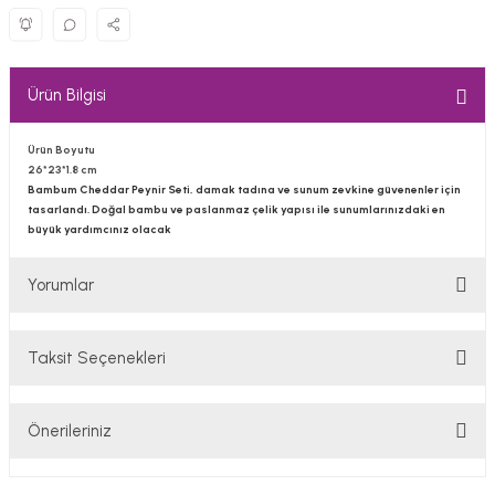
Ürün Bilgisi
Ürün Boyutu
26*23*1.8 cm
Bambum Cheddar Peynir Seti, damak tadına ve sunum zevkine güvenenler için
tasarlandı. Doğal bambu ve paslanmaz çelik yapısı ile sunumlarınızdaki en
büyük yardımcınız olacak
Yorumlar
Taksit Seçenekleri
Bu ürüne ilk yorumu siz yapın!
Önerileriniz
Yorum Yaz
Bu ürünün fiyat bilgisi, resim, ürün açıklamalarında ve diğer