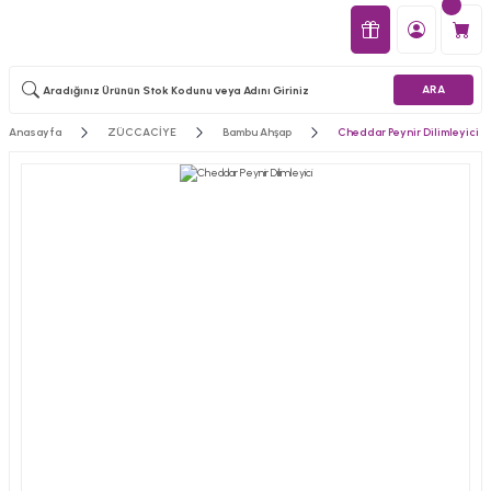
ARA
Anasayfa
ZÜCCACİYE
Bambu Ahşap
Cheddar Peynir Dilimleyici