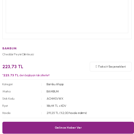
BAMBUM
Cheddar Peynir Dilimleyici
223,73 TL
Taksit Seçenekleri
*
223,73 TL
den başlayan taksitlerle!!
Kategori
Bambu Ahşap
Marka
BAMBUM
Stok Kodu
ACHMSVWX
Fiyat
186,44 TL + KDV
Havale
219,25 TL (%2,00 havale indirimi)
Gelince Haber Ver