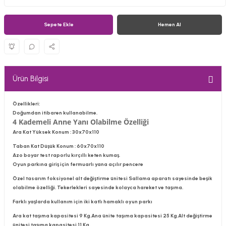
Sepete Ekle
Hemen Al
Ürün Bilgisi
Özellikleri:
Doğumdan itibaren kullanabilme.
4 Kademeli Anne Yanı Olabilme Özelliği
Ara Kat Yüksek Konum : 30x70x110
Taban Kat Düşük Konum : 60x70x110
Azo boyar test raporlu kırçıllı keten kumaş.
Oyun parkına giriş için fermuarlı yana açılır pencere
Özel tasarım foksiyonel alt değiştirme ünitesi Sallama aparatı sayesinde beşik
olabilme özelliği. Tekerlekleri sayesinde kolayca hareket ve taşıma.
Farklı yaşlarda kullanım için iki katlı hamaklı oyun parkı
Ara kat taşıma kapasitesi 9 Kg.Ana ünite taşıma kapasitesi 25 Kg.Alt değiştirme
ünitesi taşıma kapasitesi 11 Kg.