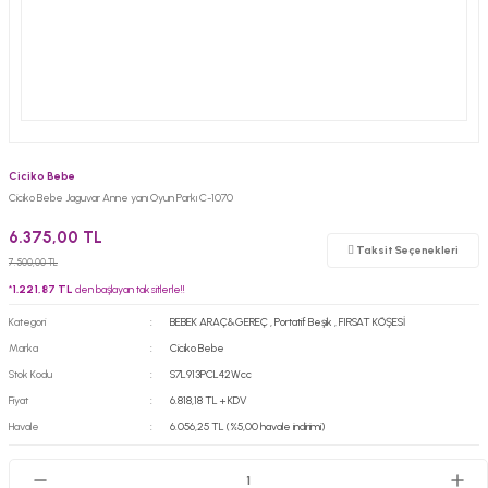
Ciciko Bebe
Ciciko Bebe Jaguvar Anne yanı Oyun Parkı C-1070
6.375,00 TL
Taksit Seçenekleri
7.500,00 TL
*
1.221,87 TL
den başlayan taksitlerle!!
Kategori
BEBEK ARAÇ&GEREÇ
,
Portatif Beşik
,
FIRSAT KÖŞESİ
Marka
Ciciko Bebe
Stok Kodu
S7L913PCL42Wcc
Fiyat
6.818,18 TL + KDV
Havale
6.056,25 TL (%5,00 havale indirimi)