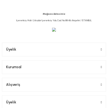
Ürün bilgilerinde hatalar bulunuyor.
Ürün fiyatı diğer sitelerden daha pahalı.
Mağaza Adresimiz
Bu ürüne benzer farklı alternatifler olmalı.
İçerenköy Mah. Üsküdar İçerenköy Yolu Cad. No:88-86 Ataşehir / İSTANBUL
Gönder
Üyelik
Kurumsal
Alışveriş
Üyelik