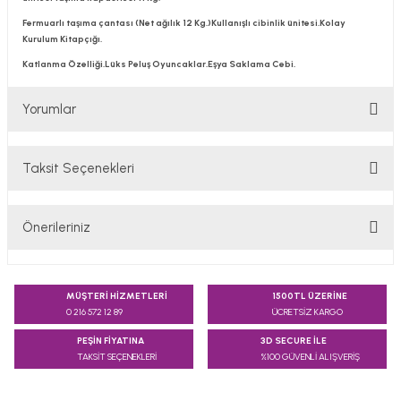
Fermuarlı taşıma çantası (Net ağılık 12 Kg.)Kullanışlı cibinlik ünitesi.Kolay
Kurulum Kitapçığı.
Katlanma Özelliği.Lüks Peluş Oyuncaklar.Eşya Saklama Cebi.
Yorumlar
Taksit Seçenekleri
Bu ürüne ilk yorumu siz yapın!
Önerileriniz
Yorum Yaz
Bu ürünün fiyat bilgisi, resim, ürün açıklamalarında ve diğer
konularda yetersiz gördüğünüz noktaları öneri formunu
MÜŞTERİ HİZMETLERİ
1500TL ÜZERİNE
kullanarak tarafımıza iletebilirsiniz.
0 216 572 12 89
ÜCRETSİZ KARGO
Görüş ve önerileriniz için teşekkür ederiz.
PEŞİN FİYATINA
3D SECURE İLE
TAKSİT SEÇENEKLERİ
%100 GÜVENLİ ALIŞVERİŞ
Ürün resmi kalitesiz, bozuk veya görüntülenemiyor.
Ürün açıklamasında eksik bilgiler bulunuyor.