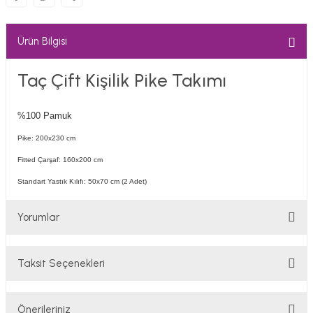
Ürün Bilgisi
Taç Çift Kişilik Pike Takımı
%100 Pamuk
Pike: 200x230 cm
Fitted Çarşaf: 160x200 cm
Standart Yastık Kılıfı: 50x70 cm (2 Adet)
Yorumlar
Taksit Seçenekleri
Bu ürüne ilk yorumu siz yapın!
Önerileriniz