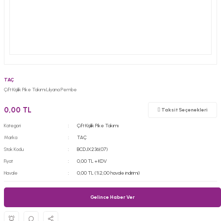
TAÇ
Çift Kişilik Pike Takımı Lılyana Pembe
0,00 TL
Taksit Seçenekleri
Kategori
Çift Kişilik Pike Takımı
Marka
TAÇ
Stok Kodu
BCDJX236(07)
Fiyat
0,00 TL + KDV
Havale
0,00 TL (%2,00 havale indirimi)
Gelince Haber Ver