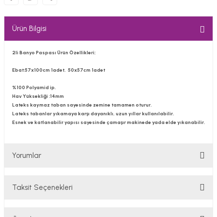
Ürün Bilgisi
2li Banyo Paspası Ürün Özellikleri;
Ebat:57x100cm 1adet, 50x57cm 1adet
%100 Polyamid ip.
Hav Yüksekliği :14mm
Lateks kaymaz taban sayesinde zemine tamamen oturur.
Lateks tabanlar yıkamaya karşı dayanıklı, uzun yıllar kullanılabilir.
Esnek ve katlanabilir yapısı sayesinde çamaşır makinede yada elde yıkanabilir.
Yorumlar
Taksit Seçenekleri
Bu ürüne ilk yorumu siz yapın!