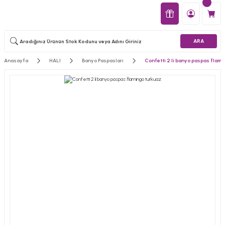
ARA
Anasayfa
HALI
Banyo Paspasları
Confetti 2 li banyo paspas flami