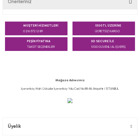
Önerileriniz
Yorum Yaz
Bu ürünün fiyat bilgisi, resim, ürün açıklamalarında ve diğer
konularda yetersiz gördüğünüz noktaları öneri formunu
MÜŞTERİ HİZMETLERİ
1500TL ÜZERİNE
kullanarak tarafımıza iletebilirsiniz.
0 216 572 12 89
ÜCRETSİZ KARGO
Görüş ve önerileriniz için teşekkür ederiz.
PEŞİN FİYATINA
3D SECURE İLE
TAKSİT SEÇENEKLERİ
%100 GÜVENLİ ALIŞVERİŞ
Ürün resmi kalitesiz, bozuk veya görüntülenemiyor.
Ürün açıklamasında eksik bilgiler bulunuyor.
Ürün bilgilerinde hatalar bulunuyor.
Ürün fiyatı diğer sitelerden daha pahalı.
Mağaza Adresimiz
Bu ürüne benzer farklı alternatifler olmalı.
İçerenköy Mah. Üsküdar İçerenköy Yolu Cad. No:88-86 Ataşehir / İSTANBUL
Gönder
Üyelik