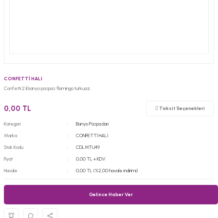
CONFETTİ HALI
Confetti 2 li banyo paspas flamingo turkuaz
0,00 TL
Taksit Seçenekleri
Kategori
Banyo Paspasları
Marka
CONFETTİ HALI
Stok Kodu
CDLMTU49
Fiyat
0,00 TL + KDV
Havale
0,00 TL (%2,00 havale indirimi)
Gelince Haber Ver