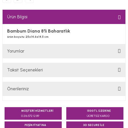
Ürün Bilgisi
Bambum Diana 8'li Baharatlık
ürün boyutu: 25x14.6x14.5 cm
Yorumlar
Taksit Seçenekleri
Bu ürüne ilk yorumu siz yapın!
Önerileriniz
Yorum Yaz
Bu ürünün fiyat bilgisi, resim, ürün açıklamalarında ve diğer
konularda yetersiz gördüğünüz noktaları öneri formunu
MÜŞTERİ HİZMETLERİ
1500TL ÜZERİNE
kullanarak tarafımıza iletebilirsiniz.
0 216 572 12 89
ÜCRETSİZ KARGO
Görüş ve önerileriniz için teşekkür ederiz.
PEŞİN FİYATINA
3D SECURE İLE