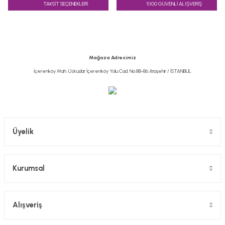
TAKSİT SEÇENEKLERİ
%100 GÜVENLİ ALIŞVERİŞ
Ürün resmi kalitesiz, bozuk veya görüntülenemiyor.
Ürün açıklamasında eksik bilgiler bulunuyor.
Ürün bilgilerinde hatalar bulunuyor.
Ürün fiyatı diğer sitelerden daha pahalı.
Mağaza Adresimiz
Bu ürüne benzer farklı alternatifler olmalı.
İçerenköy Mah. Üsküdar İçerenköy Yolu Cad. No:88-86 Ataşehir / İSTANBUL
Gönder
Üyelik
Kurumsal
Alışveriş