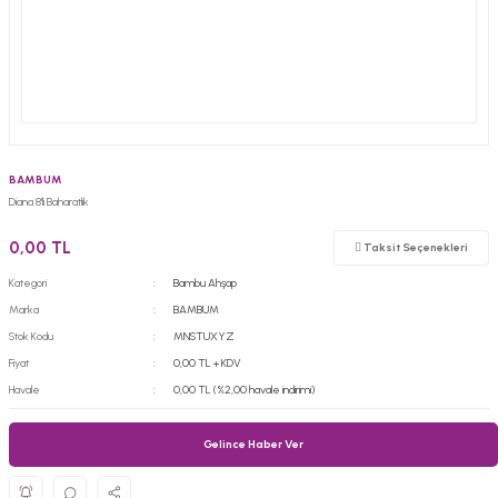
BAMBUM
Diana 8'li Baharatlık
0,00 TL
Taksit Seçenekleri
Kategori
Bambu Ahşap
Marka
BAMBUM
Stok Kodu
MNSTUXYZ
Fiyat
0,00 TL + KDV
Havale
0,00 TL (%2,00 havale indirimi)
Gelince Haber Ver