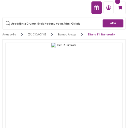
ARA
Anasayfa
ZÜCCACİYE
Bambu Ahşap
Diana 8'li Baharatlık