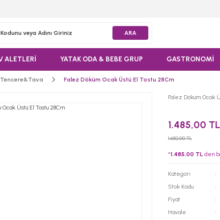
ARA
V ALETLERİ
YATAK ODA & BEBE GRUP
GASTRONOMİ
 Tencere&Tava
Falez Döküm Ocak Üstü El Tostu 28Cm
Falez Döküm Ocak Ü
1.485,00 T
1.650,00 TL
*
1.485,00 TL
den ba
Kategori
Stok Kodu
Fiyat
Havale