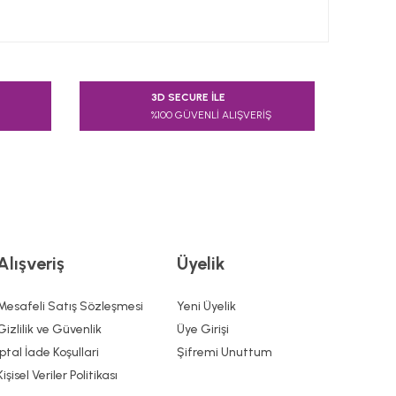
 tarafımıza iletebilirsiniz.
3D SECURE İLE
%100 GÜVENLİ ALIŞVERİŞ
Alışveriş
Üyelik
Mesafeli Satış Sözleşmesi
Yeni Üyelik
Gizlilik ve Güvenlik
Üye Girişi
İptal İade Koşullari
Şifremi Unuttum
Kişisel Veriler Politikası