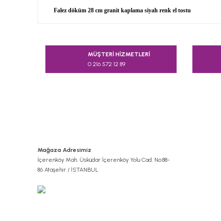
Falez döküm 28 cm granit kaplama siyah renk el tostu
Bu ürünün fiyat bilgisi, resim, ürün açıklamalarında v
Görüş ve önerileriniz için teşekkür ederiz.
MÜŞTERİ HİZMETLERİ
0 216 572 12 89
Ürün resmi kalitesiz, bozuk veya görüntülenemiyor.
Ürün açıklamasında eksik bilgiler bulunuyor.
Ürün bilgilerinde hatalar bulunuyor.
Ürün fiyatı diğer sitelerden daha pahalı.
Bu ürüne benzer farklı alternatifler olmalı.
Mağaza Adresimiz
İçerenköy Mah. Üsküdar İçerenköy Yolu Cad. No:88-
86 Ataşehir / İSTANBUL