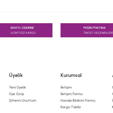
e diğer konularda yetersiz gördüğünüz noktaları öneri formunu kullanarak
1500TL ÜZERİNE
PEŞİN FİYATINA
Bu ürüne ilk yorumu siz yapın!
ÜCRETSİZ KARGO
TAKSİT SEÇENEKLERİ
Yorum Yaz
Üyelik
Kurumsal
Yeni Üyelik
İletişim
Üye Girişi
İletişim Formu
Şifremi Unuttum
Havale Bildirim Formu
Gönder
Kargo Takibi