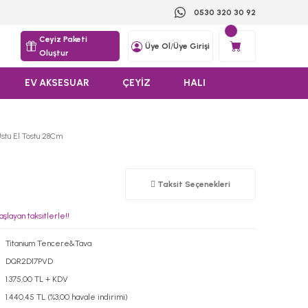
0530 320 30 92
Ceyiz Paketi
Üye Ol
/
Üye Girişi
Oluştur
EV AKSESUAR
ÇEYİZ
HALI
stü El Tostu 28Cm
L
Taksit Seçenekleri
şlayan taksitlerle!!
Titanium Tencere&Tava
DQR2D17PVD
1.375,00 TL + KDV
1.440,45 TL (%3,00 havale indirimi)