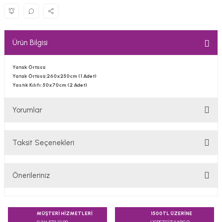
Ürün Bilgisi
Yatak Örtüsü
Yatak Örtüsü:260x250cm (1 Adet)
Yastık Kılıfı: 50x70cm (2 Adet)
Yorumlar
Taksit Seçenekleri
Bu ürüne ilk yorumu siz yapın!
Önerileriniz
Yorum Yaz
Bu ürünün fiyat bilgisi, resim, ürün açıklamalarında ve diğer
konularda yetersiz gördüğünüz noktaları öneri formunu
MÜŞTERİ HİZMETLERİ
1500TL ÜZERİNE
kullanarak tarafımıza iletebilirsiniz.