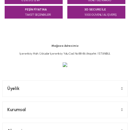
0 216 572 12 89
ÜCRETSİZ KARGO
Görüş ve önerileriniz için teşekkür ederiz.
PEŞİN FİYATINA
3D SECURE İLE
TAKSİT SEÇENEKLERİ
%100 GÜVENLİ ALIŞVERİŞ
Ürün resmi kalitesiz, bozuk veya görüntülenemiyor.
Ürün açıklamasında eksik bilgiler bulunuyor.
Ürün bilgilerinde hatalar bulunuyor.
Ürün fiyatı diğer sitelerden daha pahalı.
Mağaza Adresimiz
Bu ürüne benzer farklı alternatifler olmalı.
İçerenköy Mah. Üsküdar İçerenköy Yolu Cad. No:88-86 Ataşehir / İSTANBUL
Gönder
Üyelik
Kurumsal