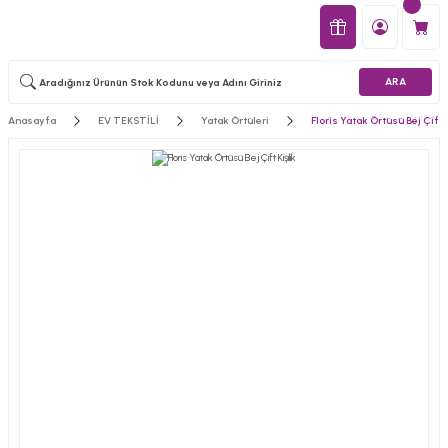
ARA
Anasayfa
EV TEKSTİLİ
Yatak Örtüleri
Floris Yatak Örtüsü Bej Çift K