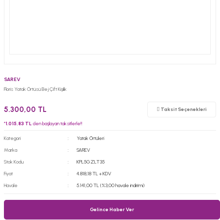
SAREV
Floris Yatak Örtüsü Bej Çift Kişilik
5.300,00 TL
Taksit Seçenekleri
*
1.015,83 TL
den başlayan taksitlerle!!
Kategori
Yatak Örtüleri
Marka
SAREV
Stok Kodu
KPL5GZLT35
Fiyat
4.818,18 TL + KDV
Havale
5.141,00 TL (%3,00 havale indirimi)
Gelince Haber Ver