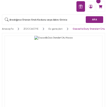
ARA
Anasayfa
ZÜCCACİYE
Ev gereçleri
Gazzella Duty Standart Ütü 