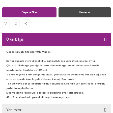
Sepete Ekle
Hemen Al
Ürün Bilgisi
Gazzella Duty Standart Ütü Masası
Katlandığında 7 cm yükseklikle dar boşluklara yerleştirebilme kolaylığı.
Çift profilli denge çubuğu ile, maksimum denge imkanı ve kolay yükseklik
ayarlama tertibatı (max 102 cm)
3,5 mm keçe ve 3 mm sünger destekli, yüksek kalitede ütüleme imkanı sağlayan
ısıya dayanıklı, özel logolu dokuma kumaş (Buz mavisi)
Tek ütü veya buhar jeneratörlü ütü konulabilen, estetik ve fonksiyonel arka ütü
yerleştirme platformu.
Elektrostatik toz boyalı özelliği ile paslanmaya karşı dirençli.
41x115 cm ebadında geniş kullanışlı ütüleme yüzeyi.
Yorumlar