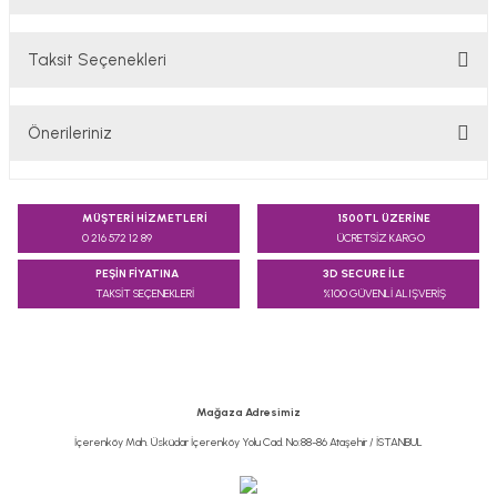
Taksit Seçenekleri
Bu ürüne ilk yorumu siz yapın!
Önerileriniz
Yorum Yaz
Bu ürünün fiyat bilgisi, resim, ürün açıklamalarında ve diğer
konularda yetersiz gördüğünüz noktaları öneri formunu
MÜŞTERİ HİZMETLERİ
1500TL ÜZERİNE
kullanarak tarafımıza iletebilirsiniz.
0 216 572 12 89
ÜCRETSİZ KARGO
Görüş ve önerileriniz için teşekkür ederiz.
PEŞİN FİYATINA
3D SECURE İLE
TAKSİT SEÇENEKLERİ
%100 GÜVENLİ ALIŞVERİŞ
Ürün resmi kalitesiz, bozuk veya görüntülenemiyor.
Ürün açıklamasında eksik bilgiler bulunuyor.
Ürün bilgilerinde hatalar bulunuyor.
Ürün fiyatı diğer sitelerden daha pahalı.
Mağaza Adresimiz
Bu ürüne benzer farklı alternatifler olmalı.
İçerenköy Mah. Üsküdar İçerenköy Yolu Cad. No:88-86 Ataşehir / İSTANBUL