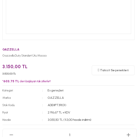
GAZZELLA
Gazzella Duty Standart Ütü Masası
3.150,00 TL
Taksit Seçenekleri
3.500,00 TL
*
603,75 TL
den başlayan taksitlerle!!
Kategori
Ev gereçleri
Marka
GAZZELLA
Stok Kodu
ADEHPT39(01)
Fiyat
2.916,67 TL + KDV
Havale
3.055,50 TL (%3,00 havale indirimi)