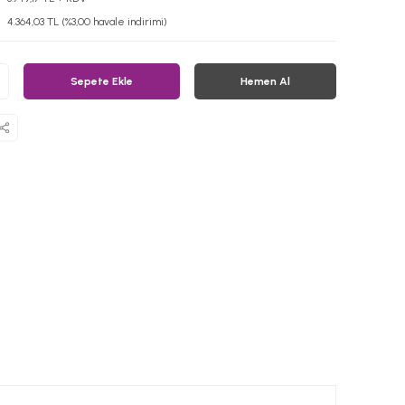
4.364,03 TL (%3,00 havale indirimi)
Sepete Ekle
Hemen Al