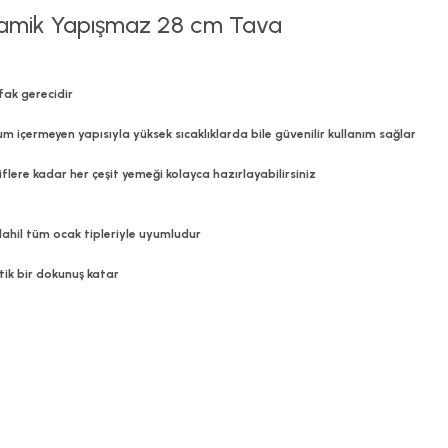
ramik Yapışmaz 28 cm Tava
fak gerecidir
çermeyen yapısıyla yüksek sıcaklıklarda bile güvenilir kullanım sağlar
lere kadar her çeşit yemeği kolayca hazırlayabilirsiniz
ahil tüm ocak tipleriyle uyumludur
tik bir dokunuş katar