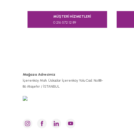
Bu ürünün fiyat bilgisi, resim, ürün açıklamalarında v
Görüş ve önerileriniz için teşekkür ederiz.
MÜŞTERİ HİZMETLERİ
0 216 572 12 89
Ürün resmi kalitesiz, bozuk veya görüntülenemiyor.
Ürün açıklamasında eksik bilgiler bulunuyor.
Ürün bilgilerinde hatalar bulunuyor.
Ürün fiyatı diğer sitelerden daha pahalı.
Bu ürüne benzer farklı alternatifler olmalı.
Mağaza Adresimiz
İçerenköy Mah. Üsküdar İçerenköy Yolu Cad. No:88-
86 Ataşehir / İSTANBUL