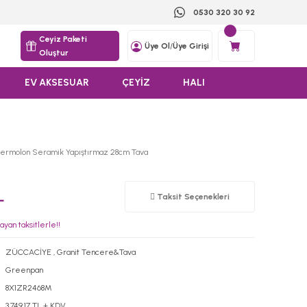
0530 320 30 92
Ceyiz Paketi
Üye Ol
/
Üye Girişi
Oluştur
EV AKSESUAR
ÇEYİZ
HALI
ermolon Seramik Yapıştırmaz 28cm Tava
L
Taksit Seçenekleri
yan taksitlerle!!
ZÜCCACİYE
,
Granit Tencere&Tava
Greenpan
8X1ZR2468M
3.749,17 TL + KDV