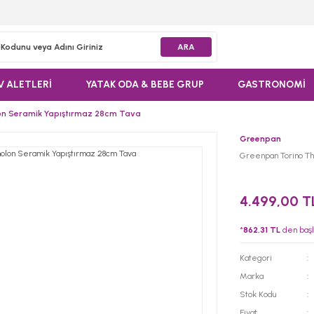
ARA
V ALETLERİ
YATAK ODA & BEBE GRUP
GASTRONOMİ
n Seramik Yapıştırmaz 28cm Tava
Greenpan
Greenpan Torino Th
4.499,00 T
*
862,31 TL
den başla
Kategori
Marka
Stok Kodu
Fiyat