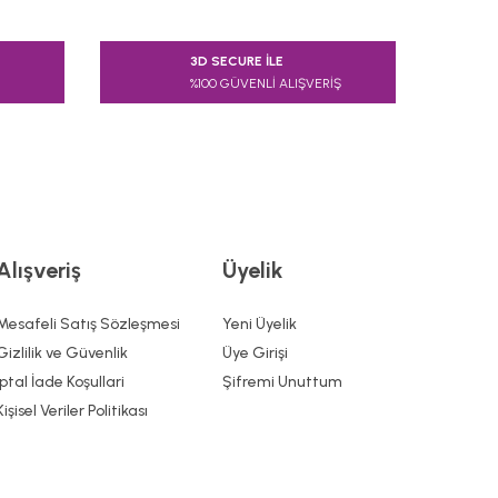
 tarafımıza iletebilirsiniz.
3D SECURE İLE
%100 GÜVENLİ ALIŞVERİŞ
Alışveriş
Üyelik
Mesafeli Satış Sözleşmesi
Yeni Üyelik
Gizlilik ve Güvenlik
Üye Girişi
İptal İade Koşullari
Şifremi Unuttum
Kişisel Veriler Politikası