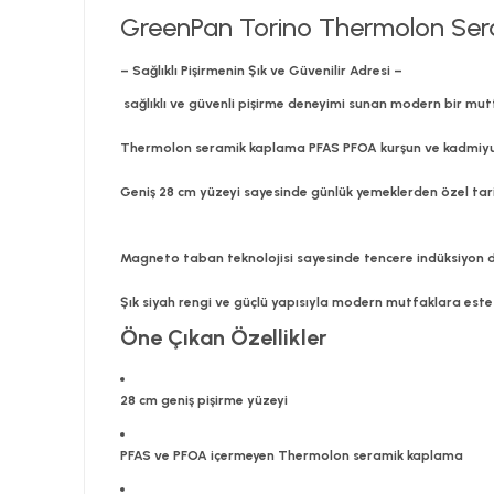
GreenPan Torino Thermolon Se
– Sağlıklı Pişirmenin Şık ve Güvenilir Adresi –
sağlıklı ve güvenli pişirme deneyimi sunan modern bir mut
Thermolon seramik kaplama PFAS PFOA kurşun ve kadmiyum i
Geniş 28 cm yüzeyi sayesinde günlük yemeklerden özel tarif
Magneto taban teknolojisi sayesinde tencere indüksiyon d
Şık siyah rengi ve güçlü yapısıyla modern mutfaklara este
Öne Çıkan Özellikler
28 cm geniş pişirme yüzeyi
PFAS ve PFOA içermeyen Thermolon seramik kaplama