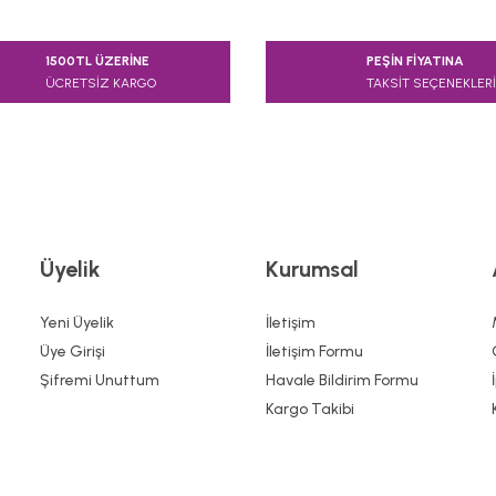
e diğer konularda yetersiz gördüğünüz noktaları öneri formunu kullanarak
1500TL ÜZERİNE
PEŞİN FİYATINA
Bu ürüne ilk yorumu siz yapın!
ÜCRETSİZ KARGO
TAKSİT SEÇENEKLERİ
Yorum Yaz
Üyelik
Kurumsal
Yeni Üyelik
İletişim
Üye Girişi
İletişim Formu
Şifremi Unuttum
Havale Bildirim Formu
Gönder
Kargo Takibi