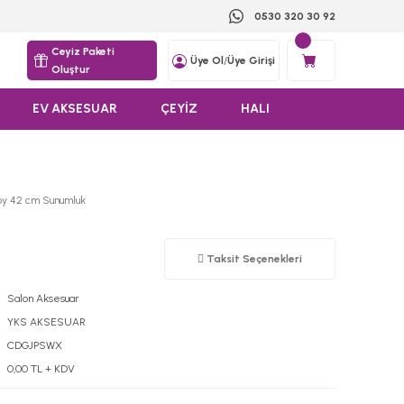
0530 320 30 92
Ceyiz Paketi
Üye Ol
/
Üye Girişi
Oluştur
EV AKSESUAR
ÇEYİZ
HALI
Boy 42 cm Sunumluk
Taksit Seçenekleri
Salon Aksesuar
YKS AKSESUAR
CDGJPSWX
0,00 TL + KDV