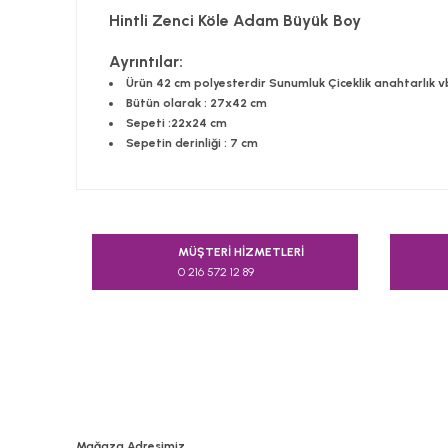
Hintli Zenci Köle Adam Büyük Boy
Ayrıntılar:
Ürün 42 cm polyesterdir Sunumluk Çiceklik anahtarlık v
Bütün olarak : 27x42 cm
Sepeti :22x24 cm
Sepetin derinliği : 7 cm
Bu ürünün fiyat bilgisi, resim, ürün açıklamalarında v
Görüş ve önerileriniz için teşekkür ederiz.
MÜŞTERİ HİZMETLERİ
0 216 572 12 89
Ürün resmi kalitesiz, bozuk veya görüntülenemiyor.
Ürün açıklamasında eksik bilgiler bulunuyor.
Ürün bilgilerinde hatalar bulunuyor.
Ürün fiyatı diğer sitelerden daha pahalı.
Bu ürüne benzer farklı alternatifler olmalı.
Mağaza Adresimiz