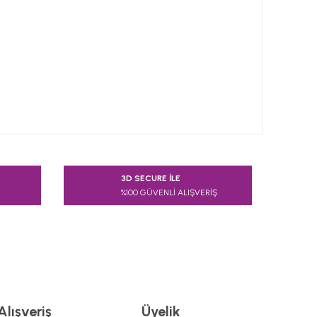
 tarafımıza iletebilirsiniz.
3D SECURE İLE
%100 GÜVENLİ ALIŞVERİŞ
Alışveriş
Üyelik