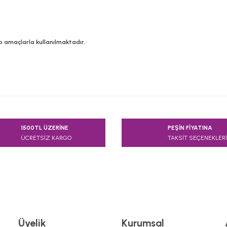
b amaçlarla kullanılmaktadır.
e diğer konularda yetersiz gördüğünüz noktaları öneri formunu kullanarak
1500TL ÜZERİNE
PEŞİN FİYATINA
Bu ürüne ilk yorumu siz yapın!
ÜCRETSİZ KARGO
TAKSİT SEÇENEKLERİ
Yorum Yaz
Üyelik
Kurumsal