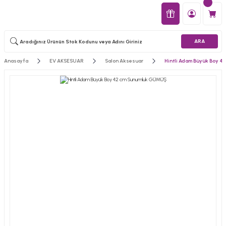
ARA
Anasayfa
EV AKSESUAR
Salon Aksesuar
Hintli Adam Büyük Boy 