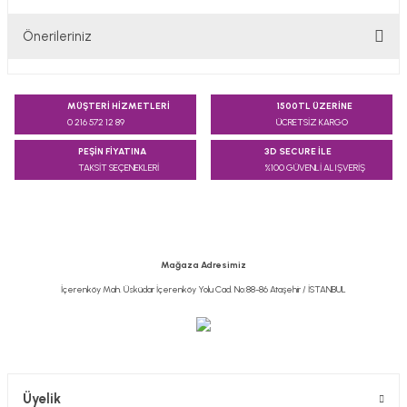
Önerileriniz
Yorum Yaz
Bu ürünün fiyat bilgisi, resim, ürün açıklamalarında ve diğer
konularda yetersiz gördüğünüz noktaları öneri formunu
MÜŞTERİ HİZMETLERİ
1500TL ÜZERİNE
kullanarak tarafımıza iletebilirsiniz.
0 216 572 12 89
ÜCRETSİZ KARGO
Görüş ve önerileriniz için teşekkür ederiz.
PEŞİN FİYATINA
3D SECURE İLE
TAKSİT SEÇENEKLERİ
%100 GÜVENLİ ALIŞVERİŞ
Ürün resmi kalitesiz, bozuk veya görüntülenemiyor.
Ürün açıklamasında eksik bilgiler bulunuyor.
Ürün bilgilerinde hatalar bulunuyor.
Ürün fiyatı diğer sitelerden daha pahalı.
Mağaza Adresimiz
Bu ürüne benzer farklı alternatifler olmalı.
İçerenköy Mah. Üsküdar İçerenköy Yolu Cad. No:88-86 Ataşehir / İSTANBUL
Gönder
Üyelik