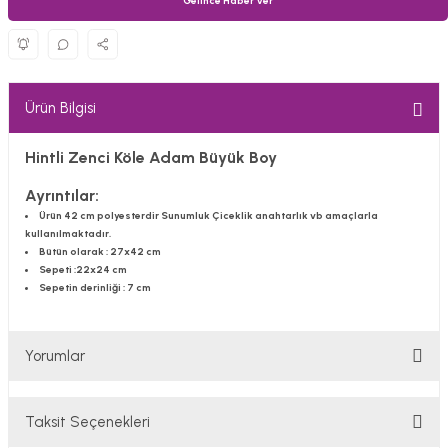
Gelince Haber Ver
Ürün Bilgisi
Hintli Zenci Köle Adam Büyük Boy
Ayrıntılar:
Ürün 42 cm polyesterdir Sunumluk Çiceklik anahtarlık vb amaçlarla
kullanılmaktadır.
Bütün olarak : 27x42 cm
Sepeti :22x24 cm
Sepetin derinliği : 7 cm
Yorumlar
Taksit Seçenekleri
Bu ürüne ilk yorumu siz yapın!