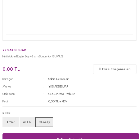
YKS AKSESUAR
Hintli Adam Büyük Boy 42 cm Sunumluk GÜMÜŞ
0,00 TL
Taksit Seçenekleri
Kategori
Salon Aksesuar
Marka
YKS AKSESUAR
Stok Kodu
CDGJPSWX_96b312
Fiyat
0,00 TL + KDV
RENK
BEYAZ
ALTIN
GÜMÜŞ