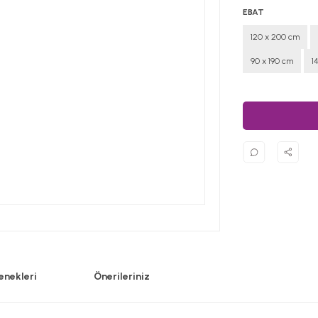
EBAT
120 x 200 cm
90 x 190 cm
1
enekleri
Önerileriniz