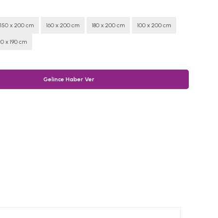
150 x 200 cm
160 x 200 cm
180 x 200 cm
100 x 200 cm
40 x 190 cm
Gelince Haber Ver