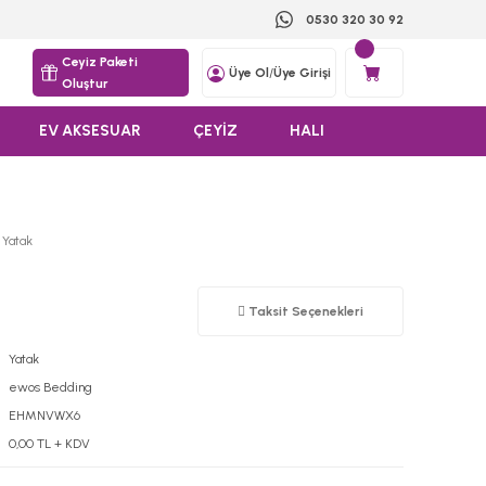
0530 320 30 92
Ceyiz Paketi
Üye Ol
/
Üye Girişi
Oluştur
EV AKSESUAR
ÇEYİZ
HALI
 Yatak
Taksit Seçenekleri
Yatak
ewos Bedding
EHMNVWX6
0,00 TL + KDV