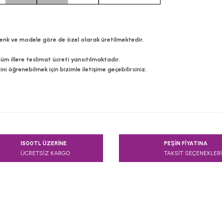
z renk ve modele göre de özel olarak üretilmektedir.
 tüm illere teslimat ücreti yansıtılmaktadır.
 öğrenebilmek için bizimle iletişime geçebilirsiniz.
e diğer konularda yetersiz gördüğünüz noktaları öneri formunu kullanarak
1500TL ÜZERİNE
PEŞİN FİYATINA
Bu ürüne ilk yorumu siz yapın!
ÜCRETSİZ KARGO
TAKSİT SEÇENEKLERİ
Yorum Yaz