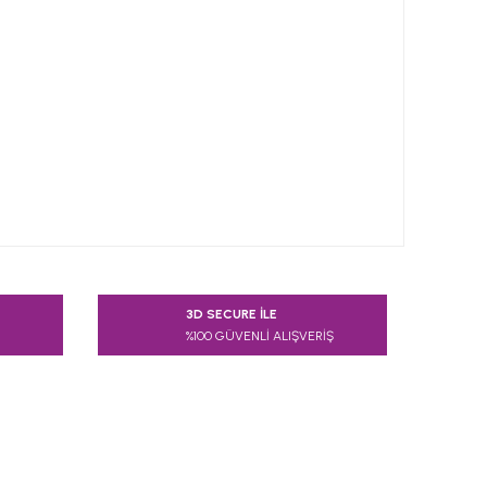
 tarafımıza iletebilirsiniz.
3D SECURE İLE
%100 GÜVENLİ ALIŞVERİŞ