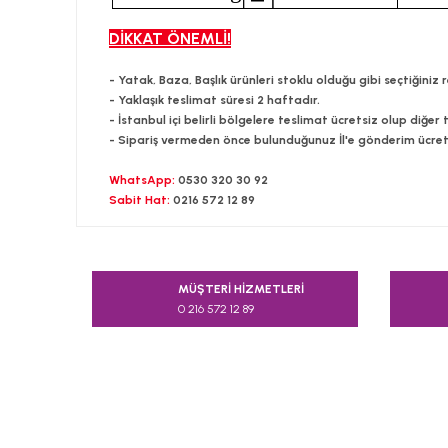
DİKKAT ÖNEMLİ!
- Yatak, Baza, Başlık ürünleri stoklu olduğu gibi seçtiğini
- Yaklaşık teslimat süresi 2 haftadır.
- İstanbul içi belirli bölgelere teslimat ücretsiz olup diğer
- Sipariş vermeden önce bulunduğunuz İl'e gönderim ücretini
WhatsApp:
0530 320 30 92
Sabit Hat:
0216 572 12 89
Bu ürünün fiyat bilgisi, resim, ürün açıklamalarında v
Görüş ve önerileriniz için teşekkür ederiz.
MÜŞTERİ HİZMETLERİ
0 216 572 12 89
Ürün resmi kalitesiz, bozuk veya görüntülenemiyor.
Ürün açıklamasında eksik bilgiler bulunuyor.
Ürün bilgilerinde hatalar bulunuyor.
Ürün fiyatı diğer sitelerden daha pahalı.