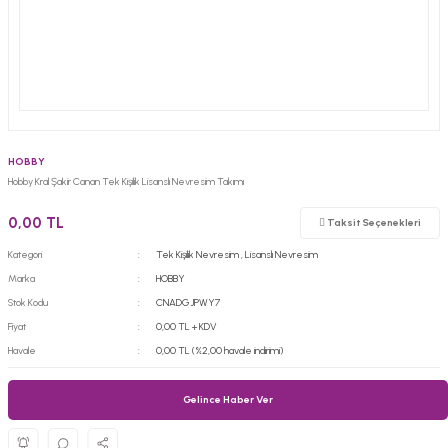
HOBBY
Hobby Kral Şakir Canan Tek Kişilik Lisanslı Nevresim Takımı
0,00 TL
Taksit Seçenekleri
Kategori
Tek Kişilik Nevresim
,
Lisanslı Nevresim
Marka
HOBBY
Stok Kodu
CNADGJPWY7
Fiyat
0,00 TL + KDV
Havale
0,00 TL (%2,00 havale indirimi)
Gelince Haber Ver