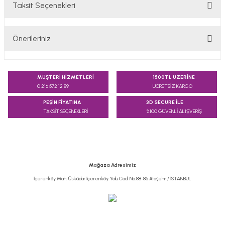
Taksit Seçenekleri
Bu ürüne ilk yorumu siz yapın!
Önerileriniz
Yorum Yaz
Bu ürünün fiyat bilgisi, resim, ürün açıklamalarında ve diğer
konularda yetersiz gördüğünüz noktaları öneri formunu
MÜŞTERİ HİZMETLERİ
1500TL ÜZERİNE
kullanarak tarafımıza iletebilirsiniz.
0 216 572 12 89
ÜCRETSİZ KARGO
Görüş ve önerileriniz için teşekkür ederiz.
PEŞİN FİYATINA
3D SECURE İLE
TAKSİT SEÇENEKLERİ
%100 GÜVENLİ ALIŞVERİŞ
Ürün resmi kalitesiz, bozuk veya görüntülenemiyor.
Ürün açıklamasında eksik bilgiler bulunuyor.
Ürün bilgilerinde hatalar bulunuyor.
Ürün fiyatı diğer sitelerden daha pahalı.
Mağaza Adresimiz
Bu ürüne benzer farklı alternatifler olmalı.
İçerenköy Mah. Üsküdar İçerenköy Yolu Cad. No:88-86 Ataşehir / İSTANBUL