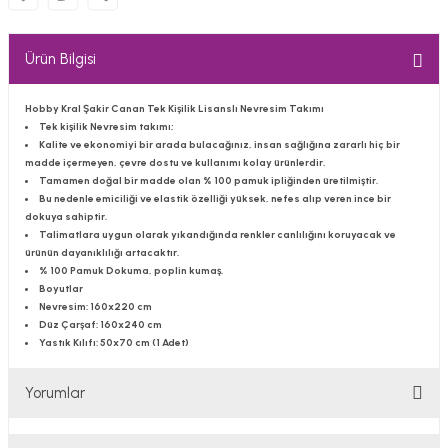
Ürün Bilgisi
Hobby Kral Şakir Canan Tek Kişilik Lisanslı Nevresim Takımı
Tek kişilik Nevresim takımı;
Kalite ve ekonomiyi bir arada bulacağınız, insan sağlığına zararlı hiç bir
madde içermeyen, çevre dostu ve kullanımı kolay ürünlerdir.
Tamamen doğal bir madde olan % 100 pamuk ipliğinden üretilmiştir.
Bu nedenle emiciliği ve elastik özelliği yüksek, nefes alıp veren ince bir
dokuya sahiptir.
Talimatlara uygun olarak yıkandığında renkler canlılığını koruyacak ve
ürünün dayanıklılığı artacaktır.
% 100 Pamuk Dokuma, poplin kumaş.
Boyutlar
Nevresim
: 160x220 cm
Düz Çarşaf
: 160x240 cm
Yastık Kılıfı
: 50x70 cm (1 Adet)
Yorumlar