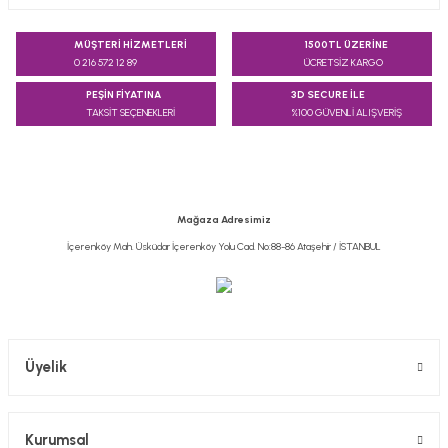
Bu ürünün fiyat bilgisi, resim, ürün açıklamalarında ve diğer
konularda yetersiz gördüğünüz noktaları öneri formunu
MÜŞTERİ HİZMETLERİ
1500TL ÜZERİNE
kullanarak tarafımıza iletebilirsiniz.
0 216 572 12 89
ÜCRETSİZ KARGO
Görüş ve önerileriniz için teşekkür ederiz.
PEŞİN FİYATINA
3D SECURE İLE
TAKSİT SEÇENEKLERİ
%100 GÜVENLİ ALIŞVERİŞ
Ürün resmi kalitesiz, bozuk veya görüntülenemiyor.
Ürün açıklamasında eksik bilgiler bulunuyor.
Ürün bilgilerinde hatalar bulunuyor.
Ürün fiyatı diğer sitelerden daha pahalı.
Mağaza Adresimiz
Bu ürüne benzer farklı alternatifler olmalı.
İçerenköy Mah. Üsküdar İçerenköy Yolu Cad. No:88-86 Ataşehir / İSTANBUL
Gönder
Üyelik
Kurumsal