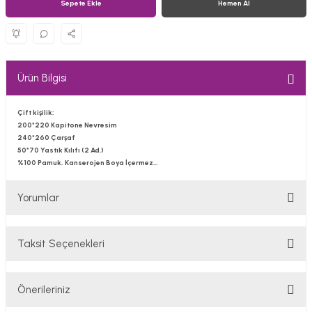
Sepete Ekle
Hemen Al
Ürün Bilgisi
Çift kişilik;
200*220 Kapitone Nevresim
240*260 Çarşaf
50*70 Yastık Kılıfı (2 Ad.)
%100 Pamuk, Kanserojen Boya İçermez...
Yorumlar
Taksit Seçenekleri
Bu ürüne ilk yorumu siz yapın!
Önerileriniz
Yorum Yaz