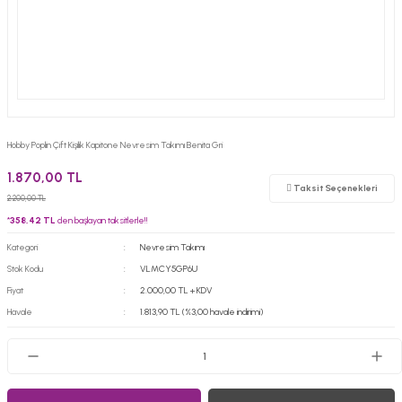
Hobby Poplin Çift Kişilik Kapitone Nevresim Takımı Benita Gri
1.870,00 TL
Taksit Seçenekleri
2.200,00 TL
*
358,42 TL
den başlayan taksitlerle!!
Kategori
Nevresim Takımı
Stok Kodu
VLMCY5GP6U
Fiyat
2.000,00 TL + KDV
Havale
1.813,90 TL (%3,00 havale indirimi)