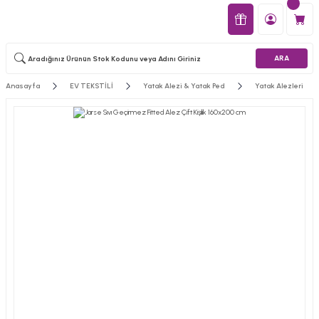
ARA
Anasayfa
EV TEKSTİLİ
Yatak Alezi & Yatak Ped
Yatak Alezleri