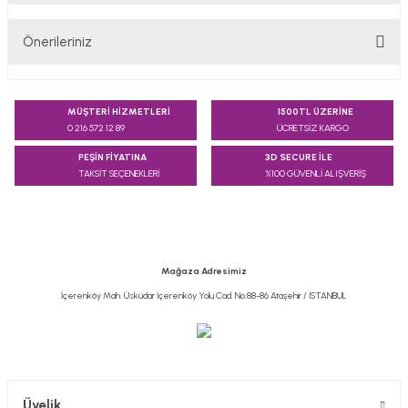
Önerileriniz
Yorum Yaz
Bu ürünün fiyat bilgisi, resim, ürün açıklamalarında ve diğer
konularda yetersiz gördüğünüz noktaları öneri formunu
MÜŞTERİ HİZMETLERİ
1500TL ÜZERİNE
kullanarak tarafımıza iletebilirsiniz.
0 216 572 12 89
ÜCRETSİZ KARGO
Görüş ve önerileriniz için teşekkür ederiz.
PEŞİN FİYATINA
3D SECURE İLE
TAKSİT SEÇENEKLERİ
%100 GÜVENLİ ALIŞVERİŞ
Ürün resmi kalitesiz, bozuk veya görüntülenemiyor.
Ürün açıklamasında eksik bilgiler bulunuyor.
Ürün bilgilerinde hatalar bulunuyor.
Ürün fiyatı diğer sitelerden daha pahalı.
Mağaza Adresimiz
Bu ürüne benzer farklı alternatifler olmalı.
İçerenköy Mah. Üsküdar İçerenköy Yolu Cad. No:88-86 Ataşehir / İSTANBUL
Gönder
Üyelik