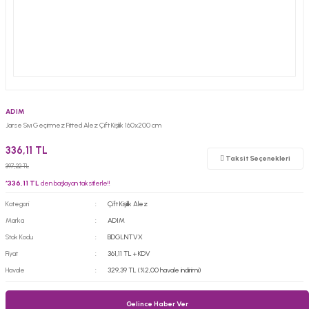
ADIM
Jarse Sıvı Geçirmez Fitted Alez Çift Kişilik 160x200 cm
336,11 TL
Taksit Seçenekleri
397,22 TL
*
336,11 TL
den başlayan taksitlerle!!
Kategori
Çift Kişilik Alez
Marka
ADIM
Stok Kodu
BDGLNTVX
Fiyat
361,11 TL + KDV
Havale
329,39 TL (%2,00 havale indirimi)
Gelince Haber Ver