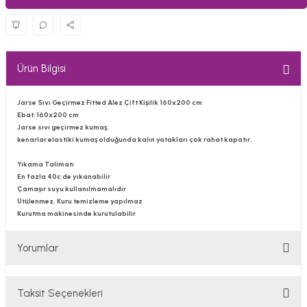
Ürün Bilgisi
Jarse Sıvı Geçirmez Fitted Alez Çift Kişilik 160x200 cm
Ebat:
160x200 cm
Jarse sıvı geçirmez kumaş.
kenarlar elastiki kumaş olduğunda kalın yatakları çok rahat kapatır.
Yıkama Talimatı
En fazla 40c de yıkanabilir
Çamaşır suyu kullanılmamalıdır
Ütülenmez, Kuru temizleme yapılmaz
Kurutma makinesinde kurutulabilir
Yorumlar
Taksit Seçenekleri
Bu ürüne ilk yorumu siz yapın!