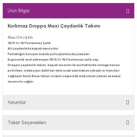
Ürün Bilgisi
Korkmaz Droppa Maxi Çaydanlık Takımı
Ölçü: 1.1 lt. / 2.3 lt.
18/10 Cr-Ni Paslanmaz Çelik
Alt çaydanlıkta kapak mevcuttur.
Parlaklığını koruyan özenle polisajlanmış dış yüzeyler.
Ergonomik ve el yakmayan 18/10 Cr-Ni Paslanmaz çelik sap.
Droppa çaydanlık takımı, kapak tasarımı ile mutfaklarda vintage havası
estirirken, indüksiyon dahil her türlü ocak üzerinde en yüksek ısı transferi
sağlayan Solar Base taban sistemi sayesinde maksimum zaman ve enerji
tasarrufu sağlar.
Yorumlar
Taksit Seçenekleri
Bu ürüne ilk yorumu siz yapın!