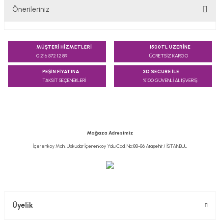
Önerileriniz
Yorum Yaz
Bu ürünün fiyat bilgisi, resim, ürün açıklamalarında ve diğer
konularda yetersiz gördüğünüz noktaları öneri formunu
MÜŞTERİ HİZMETLERİ
1500TL ÜZERİNE
kullanarak tarafımıza iletebilirsiniz.
0 216 572 12 89
ÜCRETSİZ KARGO
Görüş ve önerileriniz için teşekkür ederiz.
PEŞİN FİYATINA
3D SECURE İLE
TAKSİT SEÇENEKLERİ
%100 GÜVENLİ ALIŞVERİŞ
Ürün resmi kalitesiz, bozuk veya görüntülenemiyor.
Ürün açıklamasında eksik bilgiler bulunuyor.
Ürün bilgilerinde hatalar bulunuyor.
Ürün fiyatı diğer sitelerden daha pahalı.
Mağaza Adresimiz
Bu ürüne benzer farklı alternatifler olmalı.
İçerenköy Mah. Üsküdar İçerenköy Yolu Cad. No:88-86 Ataşehir / İSTANBUL
Gönder
Üyelik