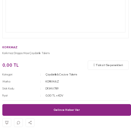
KORKMAZ
Korkmaz Droppa Maxi Çaydanlık Takımı
0,00 TL
Taksit Seçenekleri
Kategori
Çaydanlık&Cezve Takımı
Marka
KORKMAZ
Stok Kodu
DFJMV789
Fiyat
0,00 TL + KDV
Gelince Haber Ver