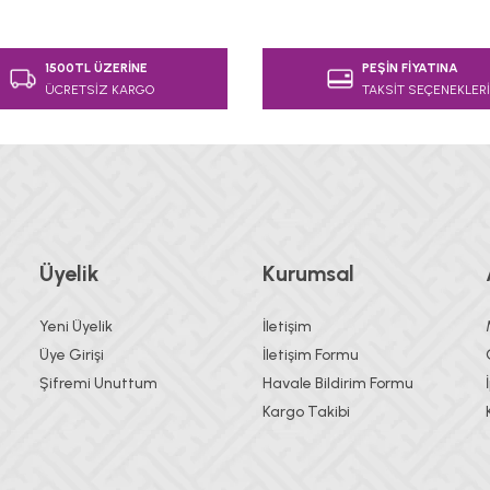
e diğer konularda yetersiz gördüğünüz noktaları öneri formunu kullanarak
1500TL ÜZERİNE
PEŞİN FİYATINA
Bu ürüne ilk yorumu siz yapın!
ÜCRETSİZ KARGO
TAKSİT SEÇENEKLERİ
Yorum Yaz
Üyelik
Kurumsal
Yeni Üyelik
İletişim
Üye Girişi
İletişim Formu
Şifremi Unuttum
Havale Bildirim Formu
Gönder
Kargo Takibi