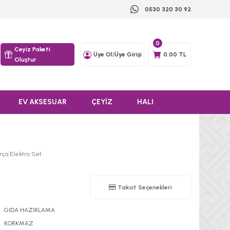
0530 320 30 92
0
Ceyiz Paketi
Üye Ol
/
Üye Girişi
0,00 TL
Oluştur
EV AKSESUAR
ÇEYİZ
HALI
rça Elektro Set
Taksit Seçenekleri
GIDA HAZIRLAMA
KORKMAZ