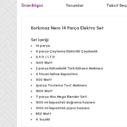
Ürün Bilgisi
Yorumlar
Taksit Seç
Korkmaz Nero 14 Parça Elektro Set
Set İçeriği
14 parça
4 parça Çaytema Elektrikli Çaydanlık
0.9 lt / 1.7 lt
1600 Watt
2 parça Kahvekolik Türk Kahvesi Makinesi
4 fincan kahve kapasitesi
400 Watt
1parça Tostema Tost Makinesi
1800 Watt
7 parça Mia Mega Blender Seti
1500 ml kapasiteli doğrama haznesi
1000 ml kapasiteli çırpıcı haznesi
850 Watt
4 bıçaklı