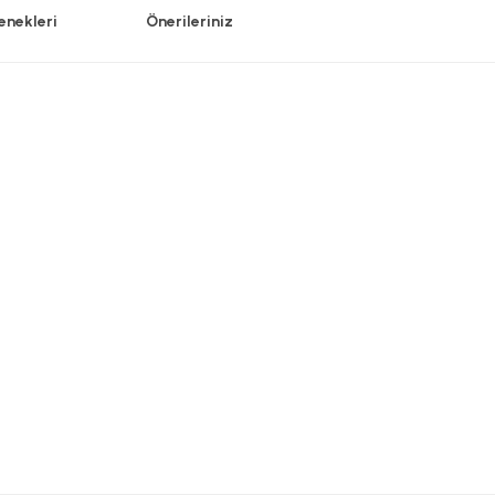
enekleri
Önerileriniz