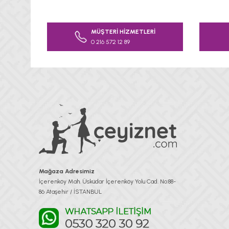
Bu ürünün fiyat bilgisi, resim, ürün açıklamalarında v
Görüş ve önerileriniz için teşekkür ederiz.
MÜŞTERİ HİZMETLERİ
0 216 572 12 89
Ürün resmi kalitesiz, bozuk veya görüntülenemiyor.
Ürün açıklamasında eksik bilgiler bulunuyor.
Ürün bilgilerinde hatalar bulunuyor.
Ürün fiyatı diğer sitelerden daha pahalı.
Bu ürüne benzer farklı alternatifler olmalı.
Mağaza Adresimiz
İçerenköy Mah. Üsküdar İçerenköy Yolu Cad. No:88-
86 Ataşehir / İSTANBUL