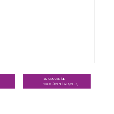
 tarafımıza iletebilirsiniz.
3D SECURE İLE
%100 GÜVENLİ ALIŞVERİŞ