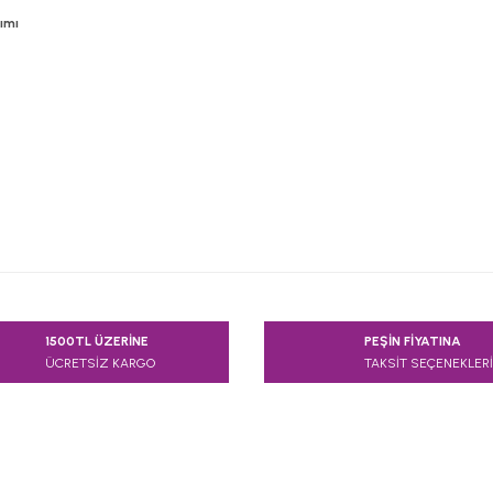
ımı
e diğer konularda yetersiz gördüğünüz noktaları öneri formunu kullanarak
1500TL ÜZERİNE
PEŞİN FİYATINA
Bu ürüne ilk yorumu siz yapın!
ÜCRETSİZ KARGO
TAKSİT SEÇENEKLERİ
Yorum Yaz