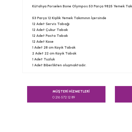
Kütahya Porselen Bone Olympos 53 Parça 9825 Yemek Tak
53 Parça 12 Kişilik Yemek Takımının İçersinde
12 Adet Servis Tabağı
12 Adet Çukur Tabak
12 Adet Pasta Tabak
12 Adet Kase
1 Adet 28 cm Kayık Tabak
2 Adet 22 cm Kayık Tabak
1 Adet Tuzluk
1 Adet Biberlikten oluşmaktadır.
Bu ürünün fiyat bilgisi, resim, ürün açıklamalarında v
Görüş ve önerileriniz için teşekkür ederiz.
MÜŞTERİ HİZMETLERİ
0 216 572 12 89
Ürün resmi kalitesiz, bozuk veya görüntülenemiyor.
Ürün açıklamasında eksik bilgiler bulunuyor.
Ürün bilgilerinde hatalar bulunuyor.