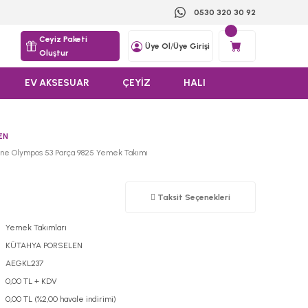
0530 320 30 92
Ceyiz Paketi
Üye Ol
/
Üye Girişi
Oluştur
EV AKSESUAR
ÇEYİZ
HALI
EN
one Olympos 53 Parça 9825 Yemek Takımı
Taksit Seçenekleri
Yemek Takımları
KÜTAHYA PORSELEN
AEGKL237
0,00 TL + KDV
0,00 TL (%2,00 havale indirimi)