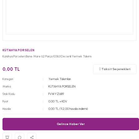
KÜTAHYA PORSELEN
Kütahya Porselen Bone Mare 62 Parça 10363 Desenli Yemek Takımı
0,00 TL
Taksit Seçenekleri
Kategori
Yemek Takımları
Marka
KÜTAHYA PORSELEN
Stok Kodu
FVWYZ689
Fiyat
0,00 TL + KDV
Havale
0,00 TL (%2,00 havale indirimi)
Gelince Haber Ver