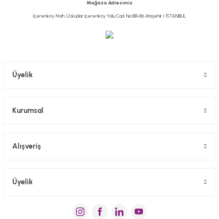
Mağaza Adresimiz
Bu ürüne benzer farklı alternatifler olmalı.
İçerenköy Mah. Üsküdar İçerenköy Yolu Cad. No:88-86 Ataşehir / İSTANBUL
Gönder
Üyelik
Kurumsal
Alışveriş
Üyelik