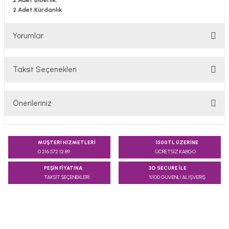
2 Adet Biberlik,
2 Adet Kürdanlık
Yorumlar
Taksit Seçenekleri
Bu ürüne ilk yorumu siz yapın!
Önerileriniz
Yorum Yaz
Bu ürünün fiyat bilgisi, resim, ürün açıklamalarında ve diğer
konularda yetersiz gördüğünüz noktaları öneri formunu
MÜŞTERİ HİZMETLERİ
1500TL ÜZERİNE
kullanarak tarafımıza iletebilirsiniz.
0 216 572 12 89
ÜCRETSİZ KARGO
Görüş ve önerileriniz için teşekkür ederiz.
PEŞİN FİYATINA
3D SECURE İLE
TAKSİT SEÇENEKLERİ
%100 GÜVENLİ ALIŞVERİŞ
Ürün resmi kalitesiz, bozuk veya görüntülenemiyor.
Ürün açıklamasında eksik bilgiler bulunuyor.
Ürün bilgilerinde hatalar bulunuyor.
Ürün fiyatı diğer sitelerden daha pahalı.