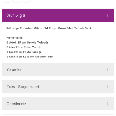
Ürün Bilgisi
Kütahya Porselen Milena 24 Parça Krem Fileli Yemek Seti
Paket İçeriği;
6 Adet 25 cm Servis Tabağı
6 Adet 22 cm Çukur Tabak
6 Adet 21 cm Pasta Tabağı
6 Adet 16 cm Kaseden Oluşmaktadır.
Yorumlar
Taksit Seçenekleri
Bu ürüne ilk yorumu siz yapın!
Önerileriniz
Yorum Yaz