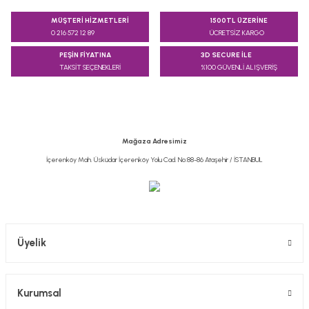
Bu ürünün fiyat bilgisi, resim, ürün açıklamalarında ve diğer
konularda yetersiz gördüğünüz noktaları öneri formunu
MÜŞTERİ HİZMETLERİ
1500TL ÜZERİNE
kullanarak tarafımıza iletebilirsiniz.
0 216 572 12 89
ÜCRETSİZ KARGO
Görüş ve önerileriniz için teşekkür ederiz.
PEŞİN FİYATINA
3D SECURE İLE
TAKSİT SEÇENEKLERİ
%100 GÜVENLİ ALIŞVERİŞ
Ürün resmi kalitesiz, bozuk veya görüntülenemiyor.
Ürün açıklamasında eksik bilgiler bulunuyor.
Ürün bilgilerinde hatalar bulunuyor.
Ürün fiyatı diğer sitelerden daha pahalı.
Mağaza Adresimiz
Bu ürüne benzer farklı alternatifler olmalı.
İçerenköy Mah. Üsküdar İçerenköy Yolu Cad. No:88-86 Ataşehir / İSTANBUL
Gönder
Üyelik
Kurumsal