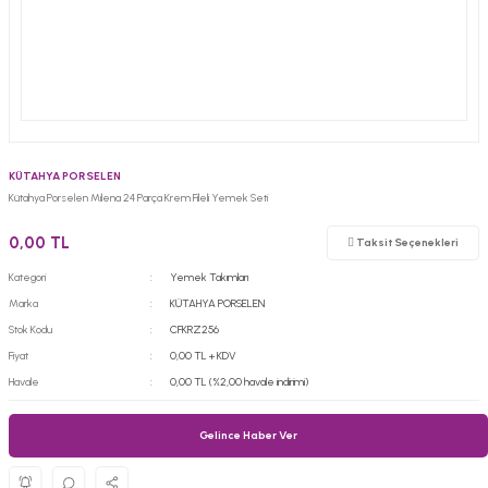
KÜTAHYA PORSELEN
Kütahya Porselen Milena 24 Parça Krem Fileli Yemek Seti
0,00 TL
Taksit Seçenekleri
Kategori
Yemek Takımları
Marka
KÜTAHYA PORSELEN
Stok Kodu
CFKRZ256
Fiyat
0,00 TL + KDV
Havale
0,00 TL (%2,00 havale indirimi)
Gelince Haber Ver