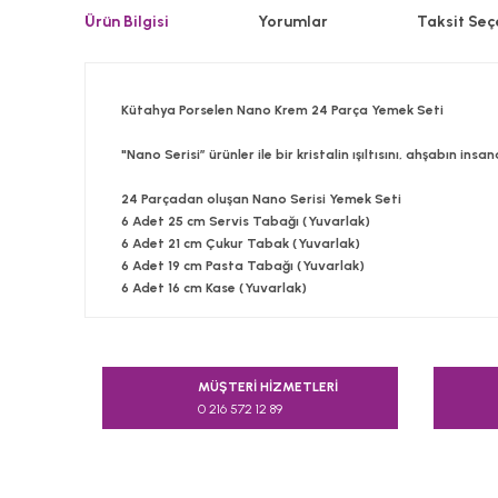
Ürün Bilgisi
Yorumlar
Taksit Seç
Kütahya Porselen Nano Krem 24 Parça Yemek Seti
"Nano Serisi” ürünler ile bir kristalin ışıltısını, ahşabın i
24 Parçadan oluşan Nano Serisi Yemek Seti
6 Adet 25 cm Servis Tabağı (Yuvarlak)
6 Adet 21 cm Çukur Tabak (Yuvarlak)
6 Adet 19 cm Pasta Tabağı (Yuvarlak)
6 Adet 16 cm Kase (Yuvarlak)
Bu ürünün fiyat bilgisi, resim, ürün açıklamalarında v
Görüş ve önerileriniz için teşekkür ederiz.
MÜŞTERİ HİZMETLERİ
0 216 572 12 89
Ürün resmi kalitesiz, bozuk veya görüntülenemiyor.
Ürün açıklamasında eksik bilgiler bulunuyor.