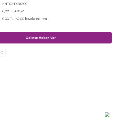
NNTS24Y2891001
0,00 TL + KDV
0,00 TL (%2,00 havale indirimi)
Gelince Haber Ver