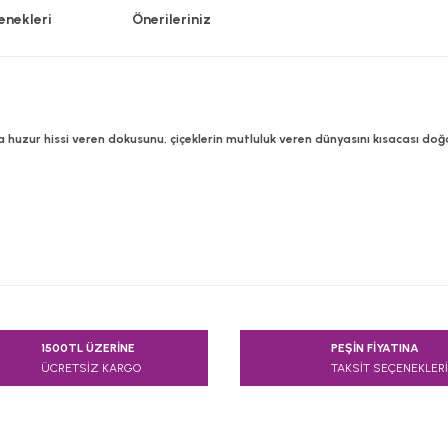
enekleri
Önerileriniz
nsana huzur hissi veren dokusunu, çiçeklerin mutluluk veren dünyasını kısacası do
e diğer konularda yetersiz gördüğünüz noktaları öneri formunu kullanarak
1500TL ÜZERİNE
PEŞİN FİYATINA
Bu ürüne ilk yorumu siz yapın!
ÜCRETSİZ KARGO
TAKSİT SEÇENEKLERİ
Yorum Yaz