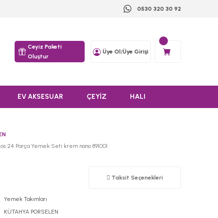
0530 320 30 92
Ceyiz Paketi
Üye Ol
/
Üye Girişi
Oluştur
EV AKSESUAR
ÇEYİZ
HALI
EN
eos 24 Parça Yemek Seti krem nano 891001
Taksit Seçenekleri
Yemek Takımları
KÜTAHYA PORSELEN