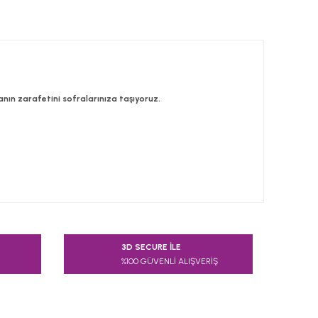
ğanın zarafetini sofralarınıza taşıyoruz.
 tarafımıza iletebilirsiniz.
3D SECURE İLE
%100 GÜVENLİ ALIŞVERİŞ