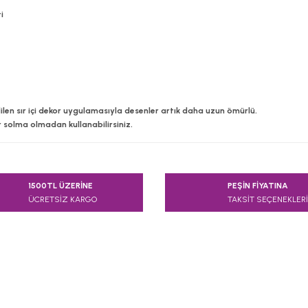
i
len sır içi dekor uygulamasıyla desenler artık daha uzun ömürlü.
r solma olmadan kullanabilirsiniz.
e diğer konularda yetersiz gördüğünüz noktaları öneri formunu kullanarak
1500TL ÜZERİNE
PEŞİN FİYATINA
Bu ürüne ilk yorumu siz yapın!
ÜCRETSİZ KARGO
TAKSİT SEÇENEKLERİ
Yorum Yaz