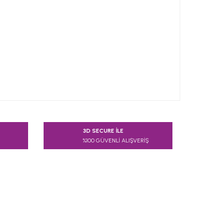
 tarafımıza iletebilirsiniz.
3D SECURE İLE
%100 GÜVENLİ ALIŞVERİŞ