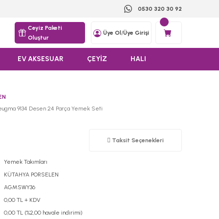
0530 320 30 92
Ceyiz Paketi
Üye Ol
/
Üye Girişi
Oluştur
EV AKSESUAR
ÇEYİZ
HALI
EN
eugma 9134 Desen 24 Parça Yemek Seti
Taksit Seçenekleri
Yemek Takımları
KÜTAHYA PORSELEN
AGMSWY36
0,00 TL + KDV
0,00 TL (%2,00 havale indirimi)