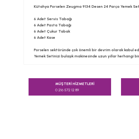
Kütahya Porselen Zeugma 9134 Desen 24 Parça Yemek Set
6 Adet Servis Tabağı
6 Adet Pasta Tabağı
6 Adet Çukur Tabak
6 Adet Kase
Porselen sektöründe çok önemli bir devrim olarak kabul edi
Yemek Setinizi bulaşık makinesinde uzun yıllar herhangi bi
Bu ürünün fiyat bilgisi, resim, ürün açıklamalarında v
Görüş ve önerileriniz için teşekkür ederiz.
MÜŞTERİ HİZMETLERİ
0 216 572 12 89
Ürün resmi kalitesiz, bozuk veya görüntülenemiyor.
Ürün açıklamasında eksik bilgiler bulunuyor.
Ürün bilgilerinde hatalar bulunuyor.
Ürün fiyatı diğer sitelerden daha pahalı.
Bu ürüne benzer farklı alternatifler olmalı.