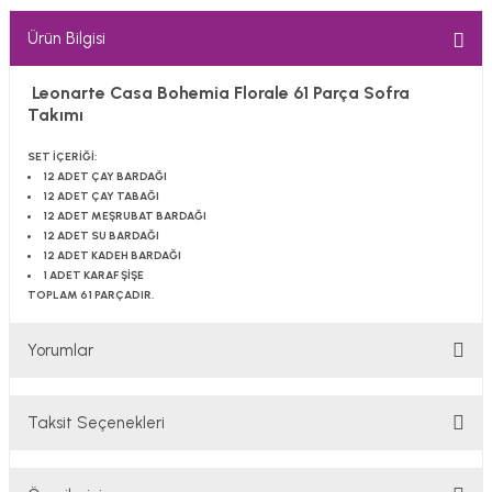
Ürün Bilgisi
Leonarte Casa Bohemia Florale 61 Parça Sofra
Takımı
SET İÇERİĞİ:
12 ADET ÇAY BARDAĞI
12 ADET ÇAY TABAĞI
12 ADET MEŞRUBAT BARDAĞI
12 ADET SU BARDAĞI
12 ADET KADEH BARDAĞI
1 ADET KARAF ŞİŞE
TOPLAM 61 PARÇADIR.
Yorumlar
Taksit Seçenekleri
Bu ürüne ilk yorumu siz yapın!