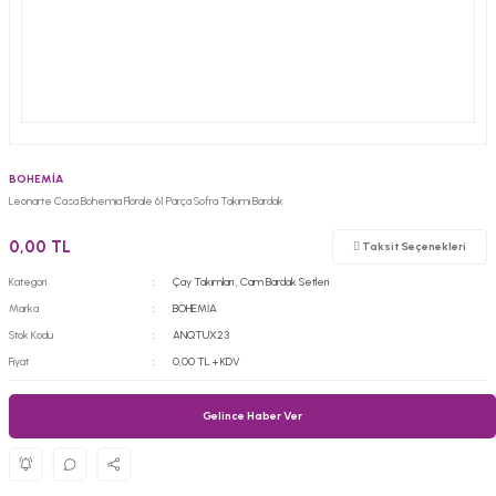
BOHEMİA
Leonarte Casa Bohemia Florale 61 Parça Sofra Takımı Bardak
0,00 TL
Taksit Seçenekleri
Kategori
Çay Takımları
,
Cam Bardak Setleri
Marka
BOHEMİA
Stok Kodu
ANQTUX23
Fiyat
0,00 TL + KDV
Gelince Haber Ver