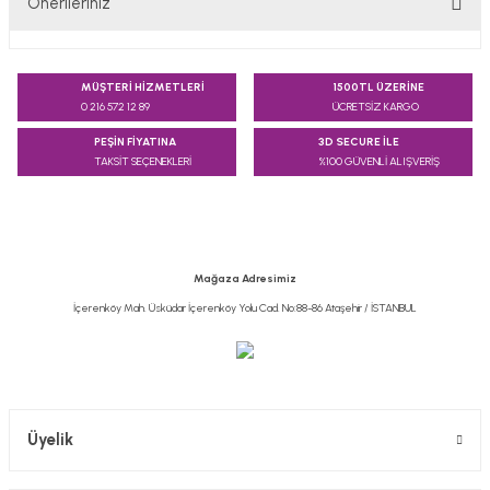
Önerileriniz
Yorum Yaz
Bu ürünün fiyat bilgisi, resim, ürün açıklamalarında ve diğer
konularda yetersiz gördüğünüz noktaları öneri formunu
MÜŞTERİ HİZMETLERİ
1500TL ÜZERİNE
kullanarak tarafımıza iletebilirsiniz.
0 216 572 12 89
ÜCRETSİZ KARGO
Görüş ve önerileriniz için teşekkür ederiz.
PEŞİN FİYATINA
3D SECURE İLE
TAKSİT SEÇENEKLERİ
%100 GÜVENLİ ALIŞVERİŞ
Ürün resmi kalitesiz, bozuk veya görüntülenemiyor.
Ürün açıklamasında eksik bilgiler bulunuyor.
Ürün bilgilerinde hatalar bulunuyor.
Ürün fiyatı diğer sitelerden daha pahalı.
Mağaza Adresimiz
Bu ürüne benzer farklı alternatifler olmalı.
İçerenköy Mah. Üsküdar İçerenköy Yolu Cad. No:88-86 Ataşehir / İSTANBUL
Gönder
Üyelik