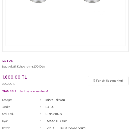
LOTUS
Lotus 6 kişilik Kahve takımı 250406A
1.800,00 TL
Taksit Seçenekleri
2.000,00 TL
*
345,00 TL
den başlayan taksitlerle!!
Kategori
Kahve Takımları
Marka
LOTUS
Stok Kodu
SJYPC48ADY
Fiyat
1.666,67 TL + KDV
Havale
1.746,00 TL (%3,00 havale indirimi)