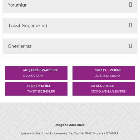
Yorumlar
Taksit Seçenekleri
Bu ürüne ilk yorumu siz yapın!
Önerileriniz
Yorum Yaz
Bu ürünün fiyat bilgisi, resim, ürün açıklamalarında ve diğer
konularda yetersiz gördüğünüz noktaları öneri formunu
MÜŞTERİ HİZMETLERİ
1500TL ÜZERİNE
kullanarak tarafımıza iletebilirsiniz.
0 216 572 12 89
ÜCRETSİZ KARGO
Görüş ve önerileriniz için teşekkür ederiz.
PEŞİN FİYATINA
3D SECURE İLE
TAKSİT SEÇENEKLERİ
%100 GÜVENLİ ALIŞVERİŞ
Ürün resmi kalitesiz, bozuk veya görüntülenemiyor.
Ürün açıklamasında eksik bilgiler bulunuyor.
Ürün bilgilerinde hatalar bulunuyor.
Ürün fiyatı diğer sitelerden daha pahalı.
Mağaza Adresimiz
Bu ürüne benzer farklı alternatifler olmalı.
İçerenköy Mah. Üsküdar İçerenköy Yolu Cad. No:88-86 Ataşehir / İSTANBUL