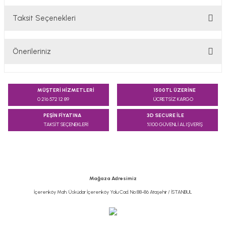
Taksit Seçenekleri
Bu ürüne ilk yorumu siz yapın!
Önerileriniz
Yorum Yaz
Bu ürünün fiyat bilgisi, resim, ürün açıklamalarında ve diğer
konularda yetersiz gördüğünüz noktaları öneri formunu
MÜŞTERİ HİZMETLERİ
1500TL ÜZERİNE
kullanarak tarafımıza iletebilirsiniz.
0 216 572 12 89
ÜCRETSİZ KARGO
Görüş ve önerileriniz için teşekkür ederiz.
PEŞİN FİYATINA
3D SECURE İLE
TAKSİT SEÇENEKLERİ
%100 GÜVENLİ ALIŞVERİŞ
Ürün resmi kalitesiz, bozuk veya görüntülenemiyor.
Ürün açıklamasında eksik bilgiler bulunuyor.
Ürün bilgilerinde hatalar bulunuyor.
Ürün fiyatı diğer sitelerden daha pahalı.
Mağaza Adresimiz
Bu ürüne benzer farklı alternatifler olmalı.
İçerenköy Mah. Üsküdar İçerenköy Yolu Cad. No:88-86 Ataşehir / İSTANBUL