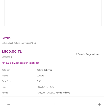
LOTUS
Lotus 6 kişilik Kahve takımı 250421A
1.800,00 TL
Taksit Seçenekleri
2.000,00 TL
*
345,00 TL
den başlayan taksitlerle!!
Kategori
Kahve Takımları
Marka
LOTUS
Stok Kodu
SJ421
Fiyat
1.666,67 TL + KDV
Havale
1.746,00 TL (%3,00 havale indirimi)