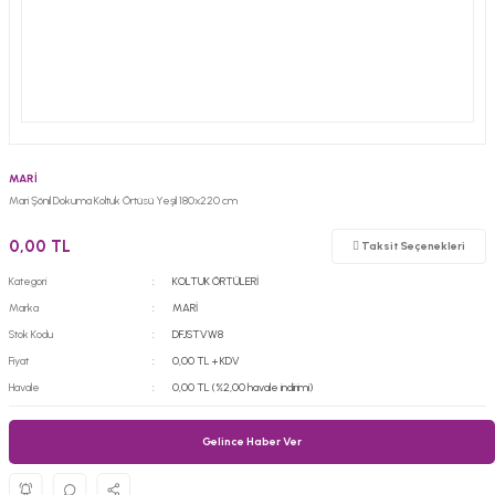
MARİ
Mari Şönil Dokuma Koltuk Örtüsü Yeşil 180x220 cm
0,00 TL
Taksit Seçenekleri
Kategori
KOLTUK ÖRTÜLERİ
Marka
MARİ
Stok Kodu
DFJSTVW8
Fiyat
0,00 TL + KDV
Havale
0,00 TL (%2,00 havale indirimi)
Gelince Haber Ver