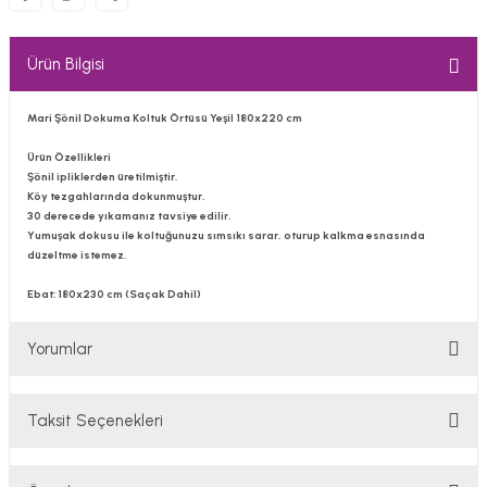
Ürün Bilgisi
Mari Şönil Dokuma Koltuk Örtüsü Yeşil 180x220 cm
Ürün Özellikleri
Şönil ipliklerden üretilmiştir.
Köy tezgahlarında dokunmuştur.
30 derecede yıkamanız tavsiye edilir.
Yumuşak dokusu ile koltuğunuzu sımsıkı sarar, oturup kalkma esnasında
düzeltme istemez.
Ebat:
180x230 cm (Saçak Dahil)
Yorumlar
Taksit Seçenekleri
Bu ürüne ilk yorumu siz yapın!