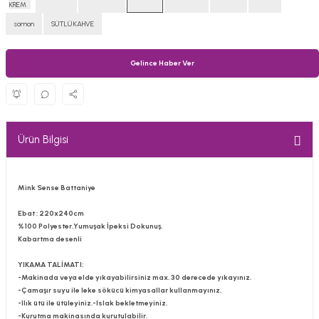
somon
SÜTLÜ KAHVE
Gelince Haber Ver
Ürün Bilgisi
Mink Sense Battaniye
Ebat : 220x240cm
%100 Polyester.Yumuşak İpeksi Dokunuş.
Kabartma desenli
YIKAMA TALİMATI:
-Makinada veya elde yıkayabilirsiniz max. 30 derecede yıkayınız.
-Çamaşır suyu ile leke sökücü kimyasallar kullanmayınız.
-Ilık ütü ile ütüleyiniz.-Islak bekletmeyiniz.
-Kurutma makinasında kurutulabilir.