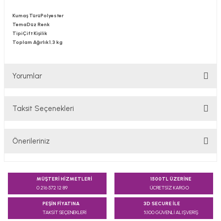
Kumaş Türü
Polyester
Tema
Düz Renk
Tipi
Çift Kişilik
Toplam Ağırlık
1,3 kg
Yorumlar
Taksit Seçenekleri
Bu ürüne ilk yorumu siz yapın!
Önerileriniz
Yorum Yaz
Bu ürünün fiyat bilgisi, resim, ürün açıklamalarında ve diğer
konularda yetersiz gördüğünüz noktaları öneri formunu
MÜŞTERİ HİZMETLERİ
1500TL ÜZERİNE
kullanarak tarafımıza iletebilirsiniz.
0 216 572 12 89
ÜCRETSİZ KARGO
Görüş ve önerileriniz için teşekkür ederiz.
PEŞİN FİYATINA
3D SECURE İLE
TAKSİT SEÇENEKLERİ
%100 GÜVENLİ ALIŞVERİŞ
Ürün resmi kalitesiz, bozuk veya görüntülenemiyor.