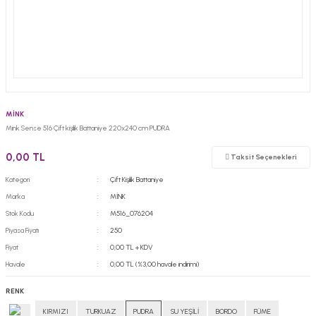
MİNK
Mink Sense 516 Çift kişilik Battaniye 220x240 cm PUDRA
0,00 TL
Taksit Seçenekleri
Kategori
Çift Kişilik Battaniye
Marka
MİNK
Stok Kodu
M516_076204
Piyasa Fiyatı
250
Fiyat
0,00 TL + KDV
Havale
0,00 TL (%3,00 havale indirimi)
RENK
KIRMIZI
TURKUAZ
PUDRA
SU YEŞİLİ
BORDO
FÜME