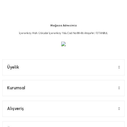
Ürün açıklamasında eksik bilgiler bulunuyor.
Ürün bilgilerinde hatalar bulunuyor.
Ürün fiyatı diğer sitelerden daha pahalı.
Mağaza Adresimiz
Bu ürüne benzer farklı alternatifler olmalı.
İçerenköy Mah. Üsküdar İçerenköy Yolu Cad. No:88-86 Ataşehir / İSTANBUL
Gönder
Üyelik
Kurumsal
Alışveriş