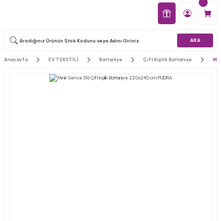
ARA
Anasayfa
EV TEKSTİLİ
Battaniye
Çift Kişilik Battaniye
Min