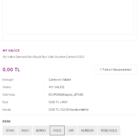
MY VALİCE
My Valice Diamond Abs Büyük Boy Valiz Seyahat Çantası GOLD
0,00 TL
Taksit Seçenekleri
Kategori
Çanta ve Valizler
Marka
MY VALİCE
Stok Kodu
EGJPQ456(Kopya)_df7c82
Fiyat
0,00 TL + KDV
Havale
0,00 TL (%2,00 havale indirimi)
RENK
SİYAH
MAVİ
BORDO
GOLD
GRİ
MÜRDÜM
ROSE GOLD