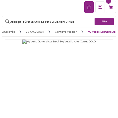
ARA
Anasayfa
EV AKSESUAR
Çanta ve Valizler
My Valice Diamond Abs