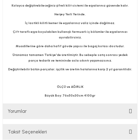
Kolayca değiştirebileceğiniz şifreli kilit sistemi ile eşyalarınız güvende kalır.
Herşey Yerli Yerinde,
İç lastikli kilitli kemer ile eşyalarınız valiz içinde dağılmaz.
Çift taraflı eşya koyulabilen kullanışlı fermuarlı iç bölümler ile eşyalarınızı
ayırabilirsiniz.
Muadillerine göre daha hafif gövde yapısı ile bagaj kotası dostudur.
Ürünümüz tamamen Türkiye'de üretilmiştir. Bu sebeple satış sonrası yedek
parça tedarik ve temininde asla sıkıntı yaşamazsınız.
Değiştirilebilir bütün parçalar, işçilik ve üretim hatalarına karşı 2 yıl garantilidir.
ÖLÇÜ ve AĞIRLIK
Büyük Boy: 76x50x30cm 4100gr
Yorumlar
Taksit Seçenekleri
Bu ürüne ilk yorumu siz yapın!