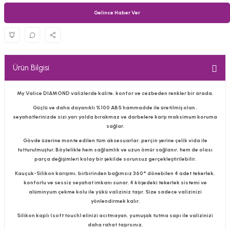
Gelince Haber Ver
Ürün Bilgisi
My Valice DIAMOND valizlerde kalite, konfor ve cezbeden renkler bir arada,
Güçlü ve daha dayanıklı %100 ABS hammadde ile üretilmiş olan ,
seyahatlerinizde sizi yarı yolda bırakmaz ve darbelere karşı maksimum koruma
sağlar.
Gövde üzerine monte edilen tüm aksesuarlar, perçin yerine çelik vida ile
tutturulmuştur. Böylelikle hem sağlamlık ve uzun ömür sağlanır, hem de olası
parça değişimleri kolay bir şekilde sorunsuz gerçekleştirilebilir.
Kauçuk-Silikon karışımı, birbirinden bağımsız 360° dönebilen 4 adet tekerlek,
konforlu ve sessiz seyahat imkanı sunar. 4 köşedeki tekerlek sistemi ve
alüminyum çekme kolu ile yükü valiziniz taşır. Size sadece valizinizi
yönlendirmek kalır.
Silikon kaplı (soft touch) elinizi acıtmayan, yumuşak tutma sapı ile valizinizi
daha rahat taşırsınız.