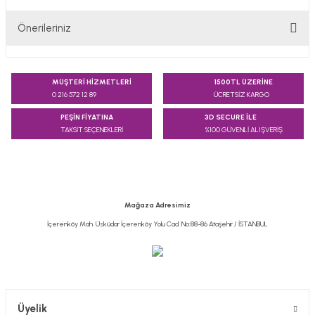
Önerileriniz
Yorum Yaz
Bu ürünün fiyat bilgisi, resim, ürün açıklamalarında ve diğer
konularda yetersiz gördüğünüz noktaları öneri formunu
MÜŞTERİ HİZMETLERİ
1500TL ÜZERİNE
kullanarak tarafımıza iletebilirsiniz.
0 216 572 12 89
ÜCRETSİZ KARGO
Görüş ve önerileriniz için teşekkür ederiz.
PEŞİN FİYATINA
3D SECURE İLE
TAKSİT SEÇENEKLERİ
%100 GÜVENLİ ALIŞVERİŞ
Ürün resmi kalitesiz, bozuk veya görüntülenemiyor.
Ürün açıklamasında eksik bilgiler bulunuyor.
Ürün bilgilerinde hatalar bulunuyor.
Ürün fiyatı diğer sitelerden daha pahalı.
Mağaza Adresimiz
Bu ürüne benzer farklı alternatifler olmalı.
İçerenköy Mah. Üsküdar İçerenköy Yolu Cad. No:88-86 Ataşehir / İSTANBUL
Gönder
Üyelik