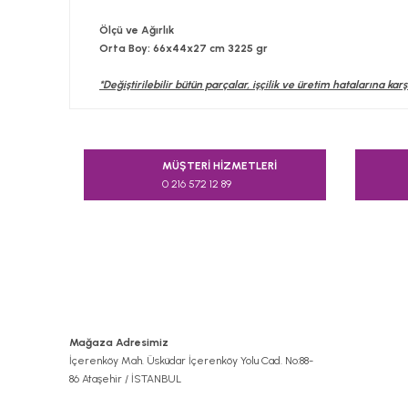
Ölçü ve Ağırlık
Orta Boy: 66x44x27 cm 3225 gr
*Değiştirilebilir bütün parçalar, işçilik ve üretim hatalarına karşı
Bu ürünün fiyat bilgisi, resim, ürün açıklamalarında v
Görüş ve önerileriniz için teşekkür ederiz.
MÜŞTERİ HİZMETLERİ
0 216 572 12 89
Ürün resmi kalitesiz, bozuk veya görüntülenemiyor.
Ürün açıklamasında eksik bilgiler bulunuyor.
Ürün bilgilerinde hatalar bulunuyor.
Ürün fiyatı diğer sitelerden daha pahalı.
Bu ürüne benzer farklı alternatifler olmalı.
Mağaza Adresimiz
İçerenköy Mah. Üsküdar İçerenköy Yolu Cad. No:88-
86 Ataşehir / İSTANBUL