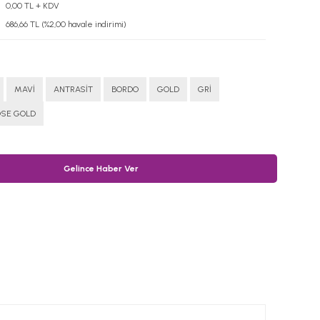
0,00 TL + KDV
686,66 TL (%2,00 havale indirimi)
MAVİ
ANTRASİT
BORDO
GOLD
GRİ
OSE GOLD
Gelince Haber Ver