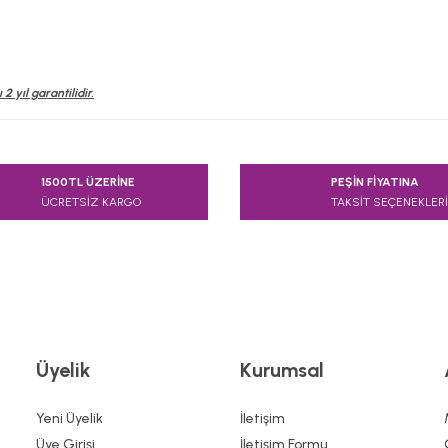
 2 yıl garantilidir.
e diğer konularda yetersiz gördüğünüz noktaları öneri formunu kullanarak
1500TL ÜZERİNE
PEŞİN FİYATINA
Bu ürüne ilk yorumu siz yapın!
ÜCRETSİZ KARGO
TAKSİT SEÇENEKLERİ
Yorum Yaz
Üyelik
Kurumsal
Yeni Üyelik
İletişim
Üye Girişi
İletişim Formu