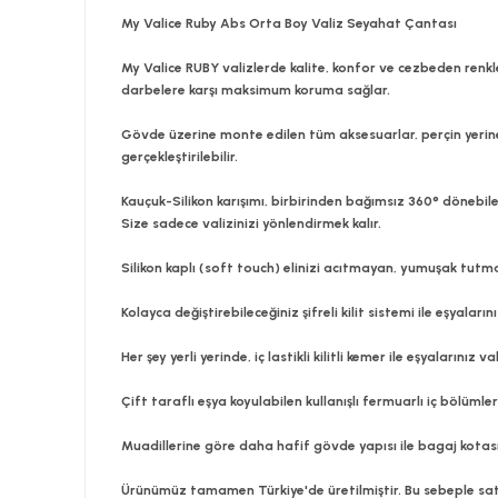
My Valice Ruby Abs Orta Boy Valiz Seyahat Çantası
My Valice RUBY valizlerde kalite, konfor ve cezbeden renk
darbelere karşı maksimum koruma sağlar.
Gövde üzerine monte edilen tüm aksesuarlar, perçin yerine 
gerçekleştirilebilir.
Kauçuk-Silikon karışımı, birbirinden bağımsız 360° dönebile
Size sadece valizinizi yönlendirmek kalır.
Silikon kaplı (soft touch) elinizi acıtmayan, yumuşak tutma 
Kolayca değiştirebileceğiniz şifreli kilit sistemi ile eşyaların
Her şey yerli yerinde, iç lastikli kilitli kemer ile eşyalarınız 
Çift taraflı eşya koyulabilen kullanışlı fermuarlı iç bölümler i
Muadillerine göre daha hafif gövde yapısı ile bagaj kotas
Ürünümüz tamamen Türkiye'de üretilmiştir. Bu sebeple satı