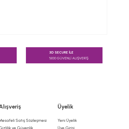
 tarafımıza iletebilirsiniz.
3D SECURE İLE
%100 GÜVENLİ ALIŞVERİŞ
Alışveriş
Üyelik
Mesafeli Satış Sözleşmesi
Yeni Üyelik
Gizlilik ve Güvenlik
Üye Girişi