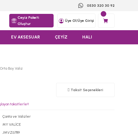
0530 320 30 92
Ceyiz Paketi
Üye Ol
/
Üye Girişi
Oluştur
EV AKSESUAR
ÇEYİZ
HALI
Orta Boy Valiz
Taksit Seçenekleri
ayan taksitlerle!!
Çanta ve Valizler
MY VALİCE
JMVZ6789