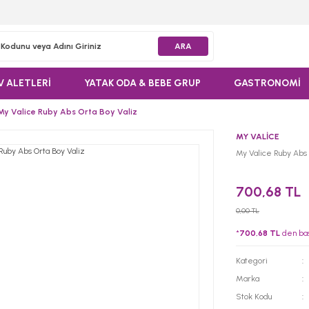
ARA
V ALETLERİ
YATAK ODA & BEBE GRUP
GASTRONOMİ
My Valice Ruby Abs Orta Boy Valiz
MY VALİCE
My Valice Ruby Abs 
700,68 TL
0,00 TL
*
700,68 TL
den başl
Kategori
Marka
Stok Kodu