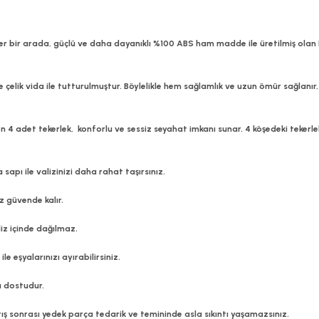
ler bir arada, güçlü ve daha dayanıklı %100 ABS ham madde ile üretilmiş olan 
çelik vida ile tutturulmuştur. Böylelikle hem sağlamlık ve uzun ömür sağlanır,
n 4 adet tekerlek, konforlu ve sessiz seyahat imkanı sunar. 4 köşedeki tekerlek
sapı ile valizinizi daha rahat taşırsınız.
ız güvende kalır.
valiz içinde dağılmaz.
le eşyalarınızı ayırabilirsiniz.
ı dostudur.
ş sonrası yedek parça tedarik ve temininde asla sıkıntı yaşamazsınız.