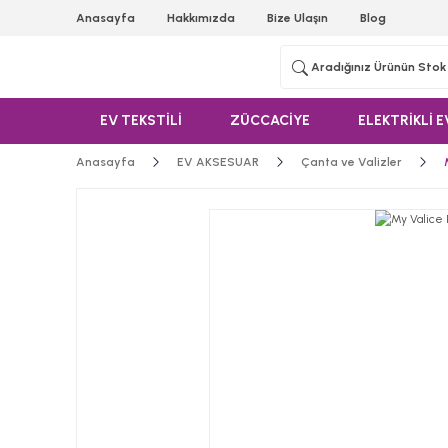
Anasayfa
Hakkımızda
Bize Ulaşın
Blog
EV TEKSTİLİ
ZÜCCACİYE
ELEKTRİKLİ E
Anasayfa
EV AKSESUAR
Çanta ve Valizler