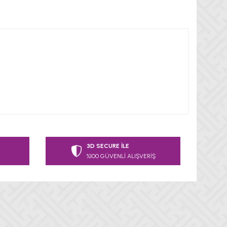
 tarafımıza iletebilirsiniz.
3D SECURE İLE
%100 GÜVENLİ ALIŞVERİŞ