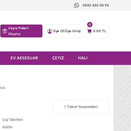
0530 320 30 92
0
Ceyiz Paketi
Üye Ol
/
Üye Girişi
0,00 TL
Oluştur
EV AKSESUAR
ÇEYİZ
HALI
abak
Taksit Seçenekleri
Çay Takımları
NARİN