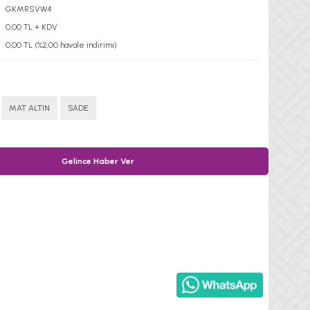
GKMRSVW4
0,00 TL + KDV
0,00 TL (%2,00 havale indirimi)
MAT ALTIN
SADE
Gelince Haber Ver