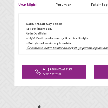
Ürün Bilgisi
Yorumlar
Taksit Seç
Narin Afrodit Çay Tabak
12'li satılmaktadır.
Ürün Özellikleri
- 18/10 Cr-Ni paslanmaz çelikten üretilmiştir.
- Bulaşık makinesinde yıkanabilir.
*Ürünlerimiz üretim hatalarına karşı 25 yıl garanti kapsamında
Bu ürünün fiyat bilgisi, resim, ürün açıklamalarında v
Görüş ve önerileriniz için teşekkür ederiz.
MÜŞTERİ HİZMETLERİ
0 216 572 12 89
Ürün resmi kalitesiz, bozuk veya görüntülenemiyor.
Ürün açıklamasında eksik bilgiler bulunuyor.
Ürün bilgilerinde hatalar bulunuyor.
Ürün fiyatı diğer sitelerden daha pahalı.