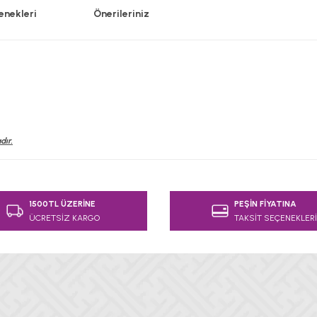
enekleri
Önerileriniz
dır.
e diğer konularda yetersiz gördüğünüz noktaları öneri formunu kullanarak
1500TL ÜZERİNE
PEŞİN FİYATINA
Bu ürüne ilk yorumu siz yapın!
ÜCRETSİZ KARGO
TAKSİT SEÇENEKLERİ
Yorum Yaz