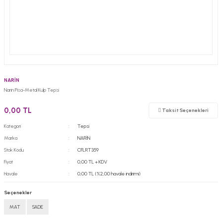
NARİN
Narin Pisa-Metal Kulp Tepsi
0,00 TL
Taksit Seçenekleri
Kategori
Tepsi
Marka
NARİN
Stok Kodu
CFLRT359
Fiyat
0,00 TL + KDV
Havale
0,00 TL (%2,00 havale indirimi)
Seçenekler
MAT
SADE