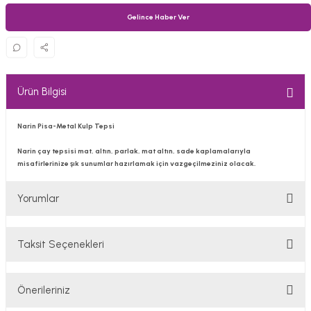
Gelince Haber Ver
Ürün Bilgisi
Narin Pisa-Metal Kulp Tepsi
Narin çay tepsisi mat, altın, parlak, mat altın, sade kaplamalarıyla
misafirlerinize şık sunumlar hazırlamak için vazgeçilmeziniz olacak.
Yorumlar
Taksit Seçenekleri
Bu ürüne ilk yorumu siz yapın!
Önerileriniz
Yorum Yaz