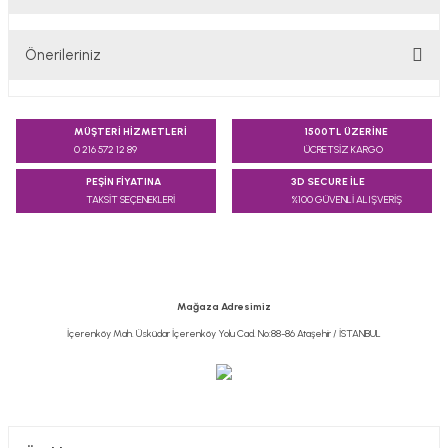
Bu ürüne ilk yorumu siz yapın!
Önerileriniz
Yorum Yaz
Bu ürünün fiyat bilgisi, resim, ürün açıklamalarında ve diğer
konularda yetersiz gördüğünüz noktaları öneri formunu
MÜŞTERİ HİZMETLERİ
1500TL ÜZERİNE
kullanarak tarafımıza iletebilirsiniz.
0 216 572 12 89
ÜCRETSİZ KARGO
Görüş ve önerileriniz için teşekkür ederiz.
PEŞİN FİYATINA
3D SECURE İLE
TAKSİT SEÇENEKLERİ
%100 GÜVENLİ ALIŞVERİŞ
Ürün resmi kalitesiz, bozuk veya görüntülenemiyor.
Ürün açıklamasında eksik bilgiler bulunuyor.
Ürün bilgilerinde hatalar bulunuyor.
Ürün fiyatı diğer sitelerden daha pahalı.
Mağaza Adresimiz
Bu ürüne benzer farklı alternatifler olmalı.
İçerenköy Mah. Üsküdar İçerenköy Yolu Cad. No:88-86 Ataşehir / İSTANBUL