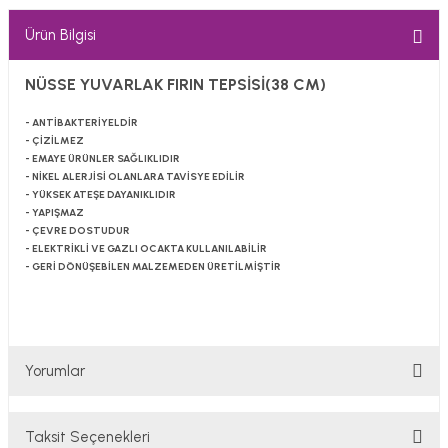
Ürün Bilgisi
NÜSSE YUVARLAK FIRIN TEPSİSİ(38 CM)
- ANTİBAKTERİYELDİR
- ÇİZİLMEZ
- EMAYE ÜRÜNLER SAĞLIKLIDIR
- NİKEL ALERJİSİ OLANLARA TAVİSYE EDİLİR
- YÜKSEK ATEŞE DAYANIKLIDIR
- YAPIŞMAZ
- ÇEVRE DOSTUDUR
- ELEKTRİKLİ VE GAZLI OCAKTA KULLANILABİLİR
- GERİ DÖNÜŞEBİLEN MALZEMEDEN ÜRETİLMİŞTİR
Yorumlar
Taksit Seçenekleri