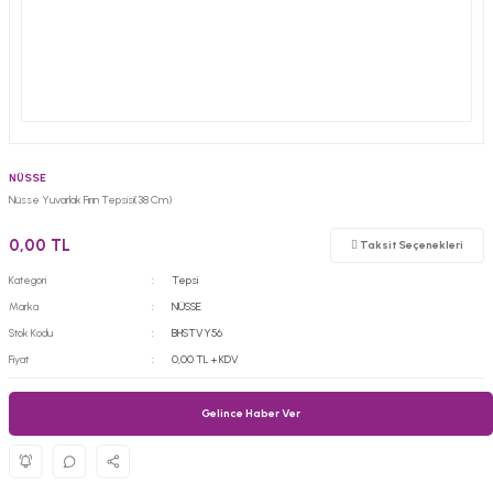
NÜSSE
Nüsse Yuvarlak Fırın Tepsisi(38 Cm)
0,00 TL
Taksit Seçenekleri
Kategori
Tepsi
Marka
NÜSSE
Stok Kodu
BHSTVY56
Fiyat
0,00 TL + KDV
Gelince Haber Ver