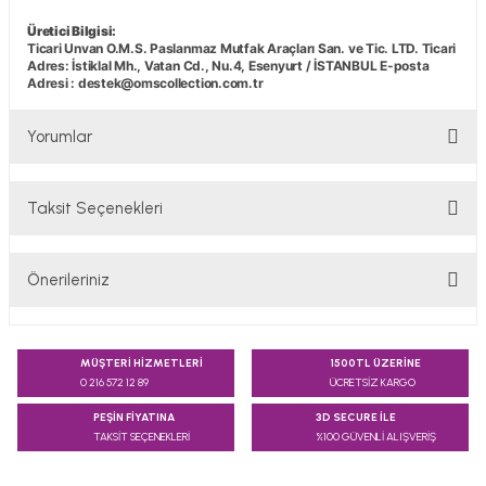
Üretici Bilgisi:
Ticari Unvan O.M.S. Paslanmaz Mutfak Araçları San. ve Tic. LTD. Ticari
Adres: İstiklal Mh., Vatan Cd., Nu.4, Esenyurt / İSTANBUL E-posta
Adresi : destek@omscollection.com.tr
Yorumlar
Taksit Seçenekleri
Bu ürüne ilk yorumu siz yapın!
Önerileriniz
Yorum Yaz
Bu ürünün fiyat bilgisi, resim, ürün açıklamalarında ve diğer
konularda yetersiz gördüğünüz noktaları öneri formunu
MÜŞTERİ HİZMETLERİ
1500TL ÜZERİNE
kullanarak tarafımıza iletebilirsiniz.
0 216 572 12 89
ÜCRETSİZ KARGO
Görüş ve önerileriniz için teşekkür ederiz.
PEŞİN FİYATINA
3D SECURE İLE
TAKSİT SEÇENEKLERİ
%100 GÜVENLİ ALIŞVERİŞ
Ürün resmi kalitesiz, bozuk veya görüntülenemiyor.
Ürün açıklamasında eksik bilgiler bulunuyor.