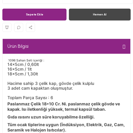
Sepete Ekle
Hemen Al
Ürün Bilgisi
1096 Sahan Seti içeriği :
14x5cm / 0,60lt
16x5cm / 1lt
18x5cm / 1,30lt
Hacime sahip 3 çelik kap, gövde çelik kulplu
3 adet cam kapaktan oluşmuştur.
Toplam Parça Sayısı : 6
Paslanmaz Çelik 18*10 Cr. Ni. paslanmaz çelik gövde ve
kapak. Isı iletkenliği yüksek, termal kapsül taban.
Gıda ısısını uzun süre koruyabilme özelliği.
Tüm ocak tiplerine uygun (İndüksiyon, Elektrik, Gaz, Cam,
Seramik ve Halojen Isıtıcılar).