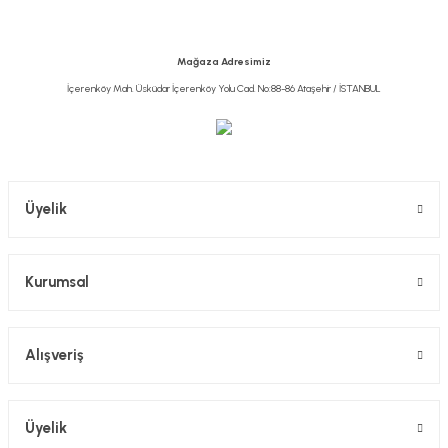
Ürün bilgilerinde hatalar bulunuyor.
Ürün fiyatı diğer sitelerden daha pahalı.
Mağaza Adresimiz
Bu ürüne benzer farklı alternatifler olmalı.
İçerenköy Mah. Üsküdar İçerenköy Yolu Cad. No:88-86 Ataşehir / İSTANBUL
Gönder
Üyelik
Kurumsal
Alışveriş
Üyelik