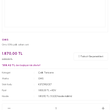
OMS
Oms 1096 çelik sahan seti
1.870,00 TL
Taksit Seçenekleri
2.200,00 TL
*
358,42 TL
den başlayan taksitlerle!!
Kategori
Çelik Tencere
Marka
OMS
Stok Kodu
K37Z1R2CE7
Fiyat
1.833,33 TL + KDV
Havale
1.813,90 TL (%3,00 havale indirimi)