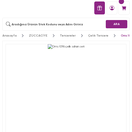
ARA
Anasayfa
ZÜCCACİYE
Tencereler
Çelik Tencere
Oms 109