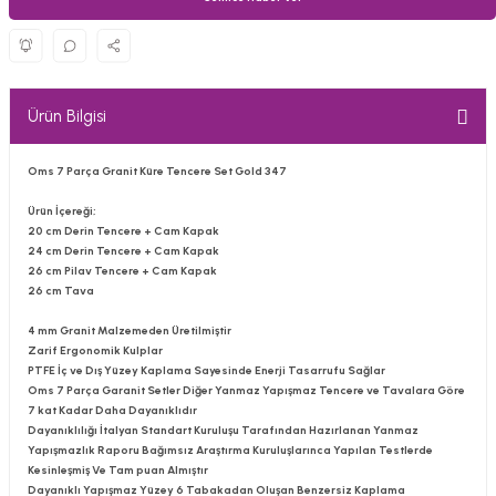
Ürün Bilgisi
Oms 7 Parça Granit Küre Tencere Set Gold 347
Ürün İçereği;
20 cm Derin Tencere + Cam Kapak
24 cm Derin Tencere + Cam Kapak
26 cm Pilav Tencere + Cam Kapak
26 cm Tava
4 mm Granit Malzemeden Üretilmiştir
Zarif Ergonomik Kulplar
PTFE İç ve Dış Yüzey Kaplama Sayesinde Enerji Tasarrufu Sağlar
Oms 7 Parça Garanit Setler Diğer Yanmaz Yapışmaz Tencere ve Tavalara Göre
7 kat Kadar Daha Dayanıklıdır
Dayanıklılığı İtalyan Standart Kuruluşu Tarafından Hazırlanan Yanmaz
Yapışmazlık Raporu Bağımsız Araştırma Kuruluşlarınca Yapılan Testlerde
Kesinleşmiş Ve Tam puan Almıştır
Dayanıklı Yapışmaz Yüzey 6 Tabakadan Oluşan Benzersiz Kaplama