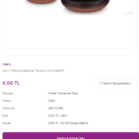
OMS
Oms 7 Parça Granit Küre Tencere Set Gold 347
0,00 TL
Taksit Seçenekleri
Kategori
Granit Tencere&Tava
Marka
OMS
Stok Kodu
AEUYZ456
Fiyat
0,00 TL + KDV
Havale
0,00 TL (%2,00 havale indirimi)
Gelince Haber Ver