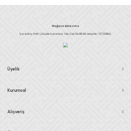
Ürün açıklamasında eksik bilgiler bulunuyor.
Ürün bilgilerinde hatalar bulunuyor.
Ürün fiyatı diğer sitelerden daha pahalı.
Mağaza Adresimiz
Bu ürüne benzer farklı alternatifler olmalı.
İçerenköy Mah. Üsküdar İçerenköy Yolu Cad. No:88-86 Ataşehir / İSTANBUL
Gönder
Üyelik
Kurumsal
Alışveriş