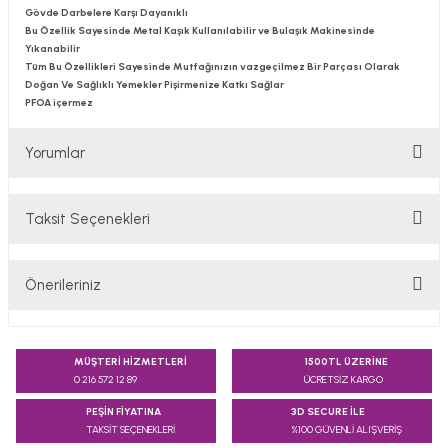
Gövde Darbelere Karşı Dayanıklı
Bu Özellik Sayesinde Metal Kaşık Kullanılabilir ve Bulaşık Makinesinde
Yıkanabilir
Tüm Bu Özellikleri Sayesinde Mutfağınızın vazgeçilmez Bir Parçası Olarak
Doğan Ve Sağlıklı Yemekler Pişirmenize Katkı Sağlar
PFOA içermez
Yorumlar
Taksit Seçenekleri
Bu ürüne ilk yorumu siz yapın!
Önerileriniz
Yorum Yaz
Bu ürünün fiyat bilgisi, resim, ürün açıklamalarında ve diğer
konularda yetersiz gördüğünüz noktaları öneri formunu
MÜŞTERİ HİZMETLERİ
1500TL ÜZERİNE
kullanarak tarafımıza iletebilirsiniz.
0 216 572 12 89
ÜCRETSİZ KARGO
Görüş ve önerileriniz için teşekkür ederiz.
PEŞİN FİYATINA
3D SECURE İLE
TAKSİT SEÇENEKLERİ
%100 GÜVENLİ ALIŞVERİŞ
Ürün resmi kalitesiz, bozuk veya görüntülenemiyor.