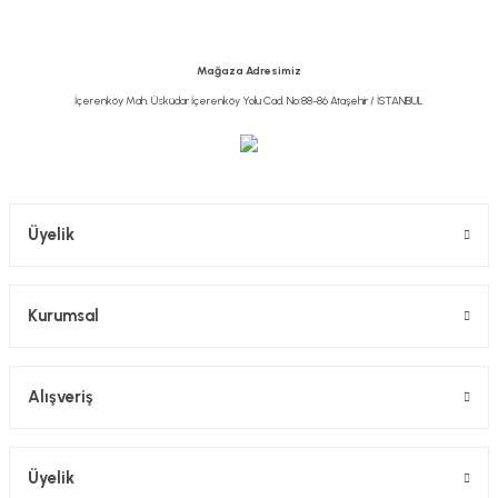
Ürün bilgilerinde hatalar bulunuyor.
Ürün fiyatı diğer sitelerden daha pahalı.
Mağaza Adresimiz
Bu ürüne benzer farklı alternatifler olmalı.
İçerenköy Mah. Üsküdar İçerenköy Yolu Cad. No:88-86 Ataşehir / İSTANBUL
Gönder
Üyelik
Kurumsal
Alışveriş
Üyelik