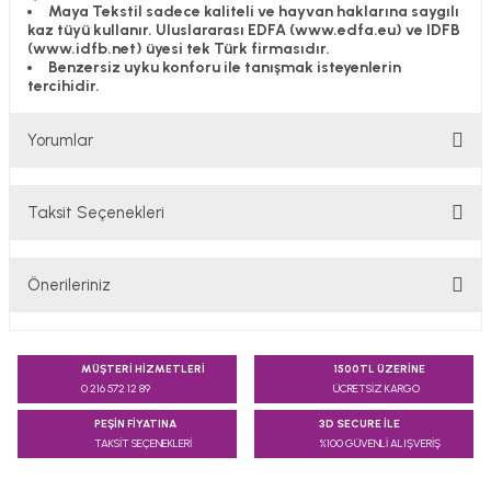
Maya Tekstil sadece kaliteli ve hayvan haklarına saygılı
kaz tüyü kullanır. Uluslararası EDFA (www.edfa.eu) ve IDFB
(www.idfb.net) üyesi tek Türk firmasıdır.
Benzersiz uyku konforu ile tanışmak isteyenlerin
tercihidir.
Yorumlar
Taksit Seçenekleri
Bu ürüne ilk yorumu siz yapın!
Önerileriniz
Yorum Yaz
Bu ürünün fiyat bilgisi, resim, ürün açıklamalarında ve diğer
konularda yetersiz gördüğünüz noktaları öneri formunu
MÜŞTERİ HİZMETLERİ
1500TL ÜZERİNE
kullanarak tarafımıza iletebilirsiniz.
0 216 572 12 89
ÜCRETSİZ KARGO
Görüş ve önerileriniz için teşekkür ederiz.
PEŞİN FİYATINA
3D SECURE İLE
TAKSİT SEÇENEKLERİ
%100 GÜVENLİ ALIŞVERİŞ
Ürün resmi kalitesiz, bozuk veya görüntülenemiyor.
Ürün açıklamasında eksik bilgiler bulunuyor.