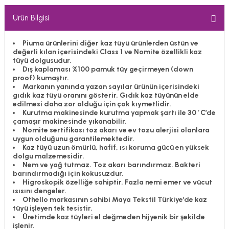
Ürün Bilgisi
Piuma ürünlerini diğer kaz tüyü ürünlerden üstün ve
değerli kılan içerisindeki Class 1 ve Nomite özellikli kaz
tüyü dolgusudur.
Dış kaplaması %100 pamuk tüy geçirmeyen (down
proof) kumaştır.
Markanın yanında yazan sayılar ürünün içerisindeki
gıdık kaz tüyü oranını gösterir. Gıdık kaz tüyünün elde
edilmesi daha zor olduğu için çok kıymetlidir.
Kurutma makinesinde kurutma yapmak şartı ile 30˚C’de
çamaşır makinesinde yıkanabilir.
Nomite sertifikası toz akarı ve ev tozu alerjisi olanlara
uygun olduğunu garantilemektedir.
Kaz tüyü uzun ömürlü, hafif, ısı koruma gücü en yüksek
dolgu malzemesidir.
Nem ve yağ tutmaz. Toz akarı barındırmaz. Bakteri
barındırmadığı için kokusuzdur.
Higroskopik özelliğe sahiptir. Fazla nemi emer ve vücut
ısısını dengeler.
Othello markasının sahibi Maya Tekstil Türkiye’de kaz
tüyü işleyen tek tesistir.
Üretimde kaz tüyleri el değmeden hijyenik bir şekilde
işlenir.