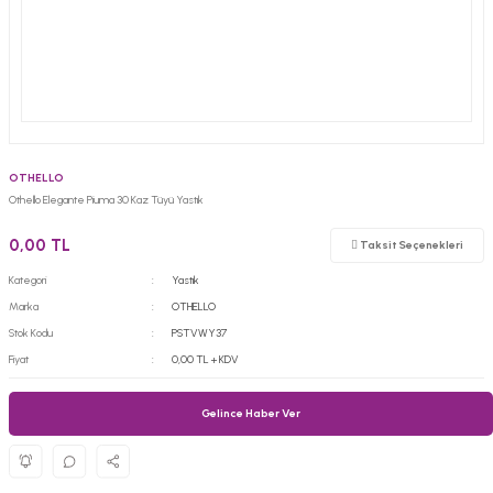
OTHELLO
Othello Elegante Piuma 30 Kaz Tüyü Yastık
0,00 TL
Taksit Seçenekleri
Kategori
Yastık
Marka
OTHELLO
Stok Kodu
PSTVWY37
Fiyat
0,00 TL + KDV
Gelince Haber Ver