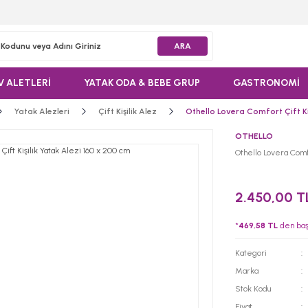
ARA
V ALETLERİ
YATAK ODA & BEBE GRUP
GASTRONOMİ
Yatak Alezleri
Çift Kişilik Alez
Othello Lovera Comfort Çift Ki
OTHELLO
Othello Lovera Comfo
2.450,00 T
*
469,58 TL
den başl
Kategori
Marka
Stok Kodu
Fiyat