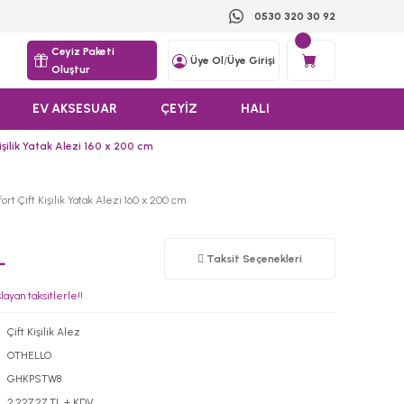
0530 320 30 92
Ceyiz Paketi
Üye Ol
/
Üye Girişi
Oluştur
EV AKSESUAR
ÇEYİZ
HALI
şilik Yatak Alezi 160 x 200 cm
rt Çift Kişilik Yatak Alezi 160 x 200 cm
L
Taksit Seçenekleri
ayan taksitlerle!!
Çift Kişilik Alez
OTHELLO
GHKPSTW8
2.227,27 TL + KDV