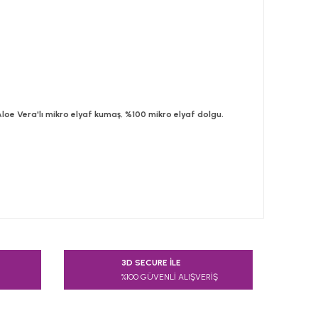
0 Aloe Vera'lı mikro elyaf kumaş, %100 mikro elyaf dolgu.
 tarafımıza iletebilirsiniz.
3D SECURE İLE
%100 GÜVENLİ ALIŞVERİŞ