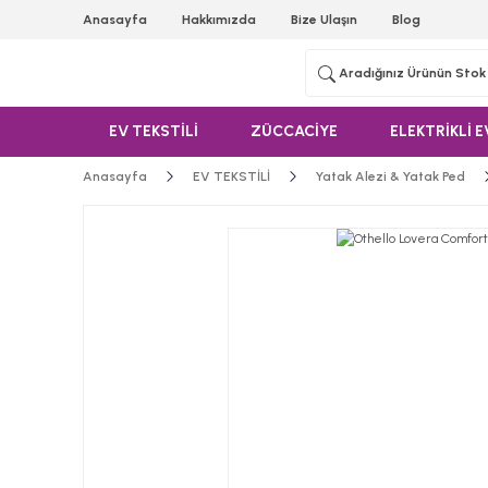
Anasayfa
Hakkımızda
Bize Ulaşın
Blog
EV TEKSTİLİ
ZÜCCACİYE
ELEKTRİKLİ E
Anasayfa
EV TEKSTİLİ
Yatak Alezi & Yatak Ped