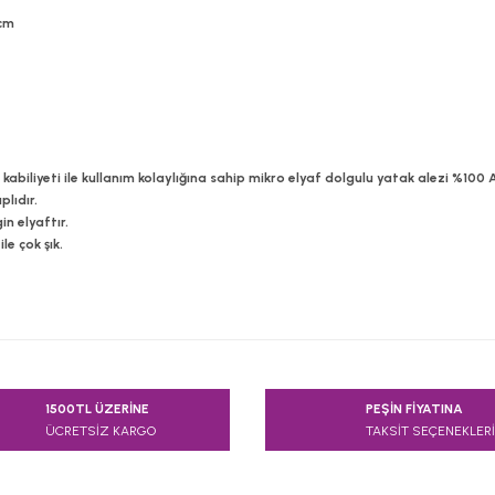
 cm
a kabiliyeti ile kullanım kolaylığına sahip mikro elyaf dolgulu yatak alezi %10
plıdır.
n elyaftır.
le çok şık.
e diğer konularda yetersiz gördüğünüz noktaları öneri formunu kullanarak
1500TL ÜZERİNE
PEŞİN FİYATINA
Bu ürüne ilk yorumu siz yapın!
ÜCRETSİZ KARGO
TAKSİT SEÇENEKLERİ
Yorum Yaz