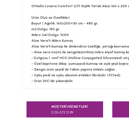
Othello Lovera Comfort Çift Kişilik Yatak Alezi 160 x 200
Ürün Ölçü ve Özellikleri
Boyut / Ağırlık:
160x200+30 cm - 480 gr.
m2 Dolgu:
150 gr.
Mikro Gel Dolgu:
%100
Aloe Vera'lı Mikro Kumaş
Aloe Vera'lı kumaşı ile dinlendirici özelliğe, yatağı kavram
- Aloe vera özütü ile zenginleştirilmiş mikro elyaf kumaş ka
- Dolgusu 1. sınıf HCS (Hollow Conjugated Siliconized) virgi
- Özel kapitone dikişi, yumuşacık kumaşı ve açık yeşil biyesi i
- Zengin ürün çeşidi ile takım yapma imkanı sağlar .
- Uyku pedi ve uyku alezinin etekleri likralıdır. (fitted)
- Ürün 30C'de yıkanabilir.
Bu ürünün fiyat bilgisi, resim, ürün açıklamalarında v
Görüş ve önerileriniz için teşekkür ederiz.
MÜŞTERİ HİZMETLERİ
0 216 572 12 89
Ürün resmi kalitesiz, bozuk veya görüntülenemiyor.