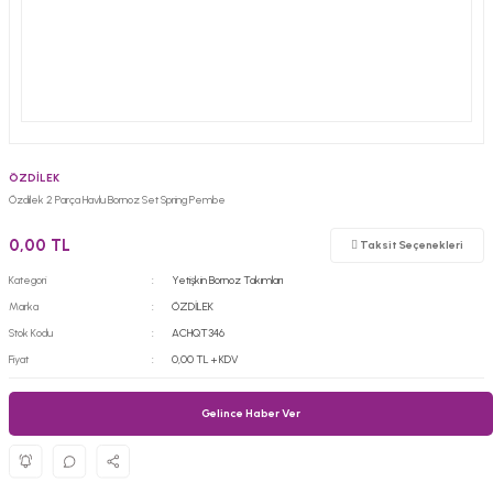
ÖZDİLEK
Özdilek 2 Parça Havlu Bornoz Set Spring Pembe
0,00 TL
Taksit Seçenekleri
Kategori
Yetişkin Bornoz Takımları
Marka
ÖZDİLEK
Stok Kodu
ACHQT346
Fiyat
0,00 TL + KDV
Gelince Haber Ver