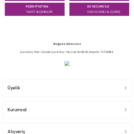
PEŞİN FİYATINA
3D SECURE İLE
TAKSİT SEÇENEKLERİ
%100 GÜVENLİ ALIŞVERİŞ
Ürün resmi kalitesiz, bozuk veya görüntülenemiyor.
Ürün açıklamasında eksik bilgiler bulunuyor.
Ürün bilgilerinde hatalar bulunuyor.
Ürün fiyatı diğer sitelerden daha pahalı.
Mağaza Adresimiz
Bu ürüne benzer farklı alternatifler olmalı.
İçerenköy Mah. Üsküdar İçerenköy Yolu Cad. No:88-86 Ataşehir / İSTANBUL
Gönder
Üyelik
Kurumsal
Alışveriş