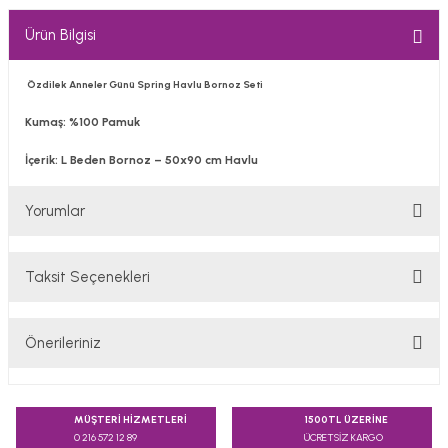
Ürün Bilgisi
Özdilek Anneler Günü Spring Havlu Bornoz Seti
Kumaş: %100 Pamuk
İçerik: L Beden Bornoz – 50x90 cm Havlu
Yorumlar
Taksit Seçenekleri
Bu ürüne ilk yorumu siz yapın!
Önerileriniz
Yorum Yaz
Bu ürünün fiyat bilgisi, resim, ürün açıklamalarında ve diğer
konularda yetersiz gördüğünüz noktaları öneri formunu
MÜŞTERİ HİZMETLERİ
1500TL ÜZERİNE
kullanarak tarafımıza iletebilirsiniz.
0 216 572 12 89
ÜCRETSİZ KARGO
Görüş ve önerileriniz için teşekkür ederiz.