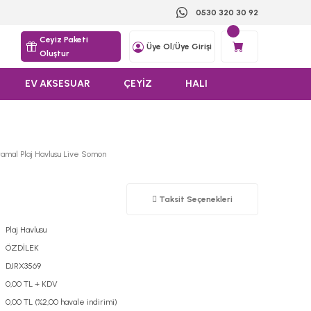
0530 320 30 92
Ceyiz Paketi
Üye Ol
/
Üye Girişi
Oluştur
EV AKSESUAR
ÇEYİZ
HALI
amal Plaj Havlusu Live Somon
Taksit Seçenekleri
Plaj Havlusu
ÖZDİLEK
DJRX3569
0,00 TL + KDV
0,00 TL (%2,00 havale indirimi)