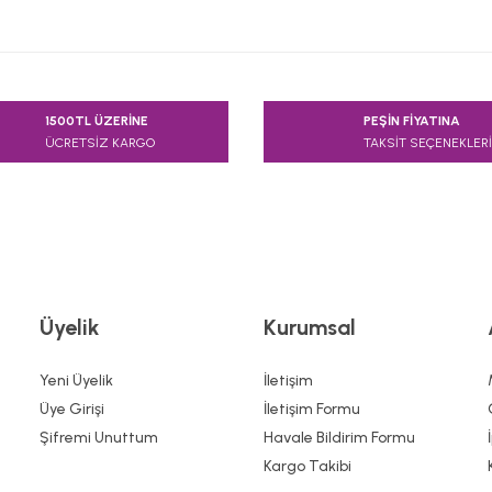
e diğer konularda yetersiz gördüğünüz noktaları öneri formunu kullanarak
1500TL ÜZERİNE
PEŞİN FİYATINA
Bu ürüne ilk yorumu siz yapın!
ÜCRETSİZ KARGO
TAKSİT SEÇENEKLERİ
Yorum Yaz
Üyelik
Kurumsal
Yeni Üyelik
İletişim
Üye Girişi
İletişim Formu
Şifremi Unuttum
Havale Bildirim Formu
Gönder
Kargo Takibi