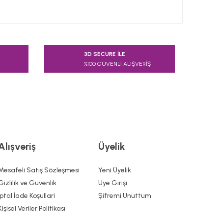
 tarafımıza iletebilirsiniz.
3D SECURE İLE
%100 GÜVENLİ ALIŞVERİŞ
Alışveriş
Üyelik
Mesafeli Satış Sözleşmesi
Yeni Üyelik
Gizlilik ve Güvenlik
Üye Girişi
İptal İade Koşullari
Şifremi Unuttum
Kişisel Veriler Politikası