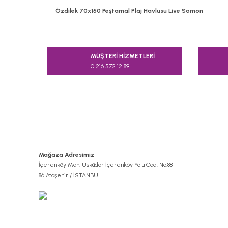
Özdilek 70x150 Peştamal Plaj Havlusu Live Somon
Bu ürünün fiyat bilgisi, resim, ürün açıklamalarında v
Görüş ve önerileriniz için teşekkür ederiz.
MÜŞTERİ HİZMETLERİ
0 216 572 12 89
Ürün resmi kalitesiz, bozuk veya görüntülenemiyor.
Ürün açıklamasında eksik bilgiler bulunuyor.
Ürün bilgilerinde hatalar bulunuyor.
Ürün fiyatı diğer sitelerden daha pahalı.
Bu ürüne benzer farklı alternatifler olmalı.
Mağaza Adresimiz
İçerenköy Mah. Üsküdar İçerenköy Yolu Cad. No:88-
86 Ataşehir / İSTANBUL