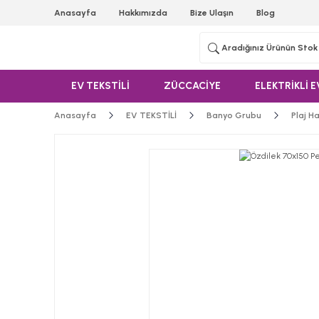
Anasayfa
Hakkımızda
Bize Ulaşın
Blog
EV TEKSTİLİ
ZÜCCACİYE
ELEKTRİKLİ E
Anasayfa
EV TEKSTİLİ
Banyo Grubu
Plaj H