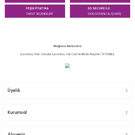
Görüş ve önerileriniz için teşekkür ederiz.
PEŞİN FİYATINA
3D SECURE İLE
TAKSİT SEÇENEKLERİ
%100 GÜVENLİ ALIŞVERİŞ
Ürün resmi kalitesiz, bozuk veya görüntülenemiyor.
Ürün açıklamasında eksik bilgiler bulunuyor.
Ürün bilgilerinde hatalar bulunuyor.
Ürün fiyatı diğer sitelerden daha pahalı.
Mağaza Adresimiz
Bu ürüne benzer farklı alternatifler olmalı.
İçerenköy Mah. Üsküdar İçerenköy Yolu Cad. No:88-86 Ataşehir / İSTANBUL
Gönder
Üyelik
Kurumsal
Alışveriş