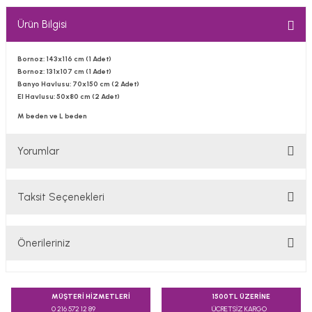
Ürün Bilgisi
Bornoz: 143x116 cm (1 Adet)
Bornoz: 131x107 cm (1 Adet)
Banyo Havlusu: 70x150 cm (2 Adet)
El Havlusu: 50x80 cm (2 Adet)
M beden ve L beden
Yorumlar
Taksit Seçenekleri
Bu ürüne ilk yorumu siz yapın!
Önerileriniz
Yorum Yaz
Bu ürünün fiyat bilgisi, resim, ürün açıklamalarında ve diğer
konularda yetersiz gördüğünüz noktaları öneri formunu
MÜŞTERİ HİZMETLERİ
1500TL ÜZERİNE
kullanarak tarafımıza iletebilirsiniz.
0 216 572 12 89
ÜCRETSİZ KARGO