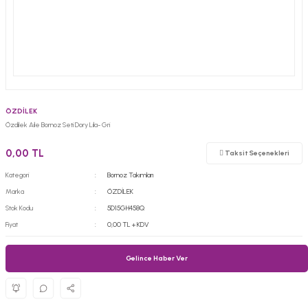
ÖZDİLEK
Özdilek Aile Bornoz Seti Dory Lila- Gri
0,00 TL
Taksit Seçenekleri
Kategori
Bornoz Takımları
Marka
ÖZDİLEK
Stok Kodu
5D15GH458Q
Fiyat
0,00 TL + KDV
Gelince Haber Ver