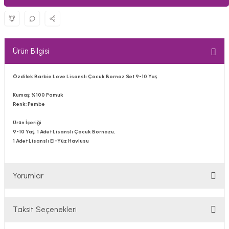
Ürün Bilgisi
Özdilek Barbie Love Lisanslı Çocuk Bornoz Set 9-10 Yaş
Kumaş: %100 Pamuk
Renk: Pembe
Ürün İçeriği
9-10 Yaş, 1 Adet Lisanslı Çocuk Bornozu,
1 Adet Lisanslı El-Yüz Havlusu
Yorumlar
Taksit Seçenekleri
Bu ürüne ilk yorumu siz yapın!