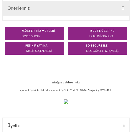
Önerileriniz
Yorum Yaz
Bu ürünün fiyat bilgisi, resim, ürün açıklamalarında ve diğer
konularda yetersiz gördüğünüz noktaları öneri formunu
MÜŞTERİ HİZMETLERİ
1500TL ÜZERİNE
kullanarak tarafımıza iletebilirsiniz.
0 216 572 12 89
ÜCRETSİZ KARGO
Görüş ve önerileriniz için teşekkür ederiz.
PEŞİN FİYATINA
3D SECURE İLE
TAKSİT SEÇENEKLERİ
%100 GÜVENLİ ALIŞVERİŞ
Ürün resmi kalitesiz, bozuk veya görüntülenemiyor.
Ürün açıklamasında eksik bilgiler bulunuyor.
Ürün bilgilerinde hatalar bulunuyor.
Ürün fiyatı diğer sitelerden daha pahalı.
Mağaza Adresimiz
Bu ürüne benzer farklı alternatifler olmalı.
İçerenköy Mah. Üsküdar İçerenköy Yolu Cad. No:88-86 Ataşehir / İSTANBUL
Gönder
Üyelik