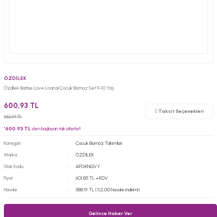
ÖZDİLEK
Özdilek Barbie Love Lisanslı Çocuk Bornoz Set 9-10 Yaş
600,93 TL
Taksit Seçenekleri
662,04 TL
*
600,93 TL
den başlayan taksitlerle!!
Kategori
Çocuk Bornoz Takımları
Marka
ÖZDİLEK
Stok Kodu
AFGKNQVY
Fiyat
601,85 TL + KDV
Havale
588,91 TL (%2,00 havale indirimi)
Gelince Haber Ver