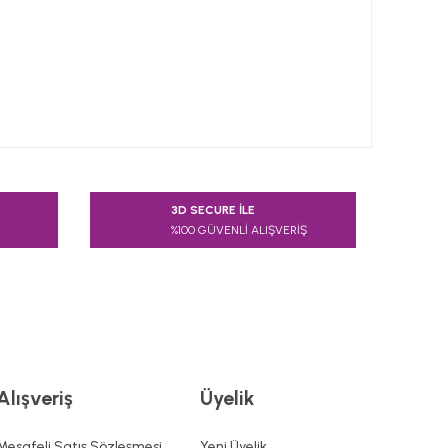
 tarafımıza iletebilirsiniz.
3D SECURE İLE
%100 GÜVENLİ ALIŞVERİŞ
Alışveriş
Üyelik
Mesafeli Satış Sözleşmesi
Yeni Üyelik