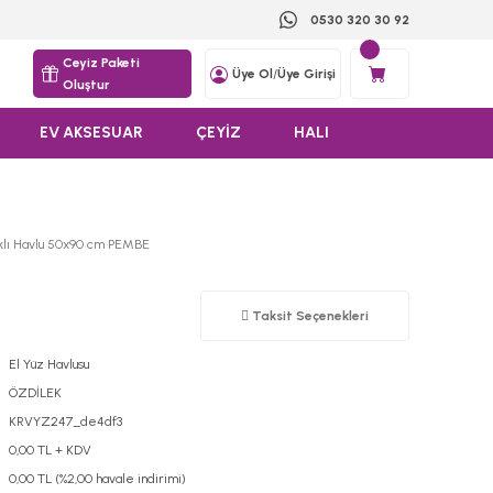
0530 320 30 92
Ceyiz Paketi
Üye Ol
/
Üye Girişi
Oluştur
EV AKSESUAR
ÇEYİZ
HALI
klı Havlu 50x90 cm PEMBE
Taksit Seçenekleri
El Yüz Havlusu
ÖZDİLEK
KRVYZ247_de4df3
0,00 TL + KDV
0,00 TL (%2,00 havale indirimi)