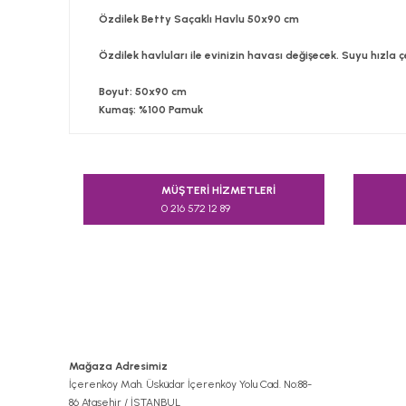
Özdilek Betty Saçaklı Havlu 50x90 cm
Özdilek havluları ile evinizin havası değişecek. Suyu hızla ç
Boyut:
50x90 cm
Kumaş:
%100 Pamuk
Bu ürünün fiyat bilgisi, resim, ürün açıklamalarında v
Görüş ve önerileriniz için teşekkür ederiz.
MÜŞTERİ HİZMETLERİ
0 216 572 12 89
Ürün resmi kalitesiz, bozuk veya görüntülenemiyor.
Ürün açıklamasında eksik bilgiler bulunuyor.
Ürün bilgilerinde hatalar bulunuyor.
Ürün fiyatı diğer sitelerden daha pahalı.
Bu ürüne benzer farklı alternatifler olmalı.
Mağaza Adresimiz
İçerenköy Mah. Üsküdar İçerenköy Yolu Cad. No:88-
86 Ataşehir / İSTANBUL