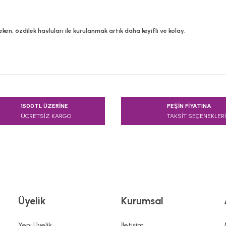
eken, özdilek havluları ile kurulanmak artık daha keyifli ve kolay.
e diğer konularda yetersiz gördüğünüz noktaları öneri formunu kullanarak
1500TL ÜZERİNE
PEŞİN FİYATINA
Bu ürüne ilk yorumu siz yapın!
ÜCRETSİZ KARGO
TAKSİT SEÇENEKLERİ
Yorum Yaz
Üyelik
Kurumsal
Yeni Üyelik
İletişim