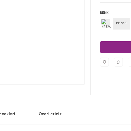
RENK
BEYAZ
enekleri
Önerileriniz