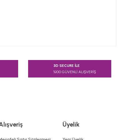
 tarafımıza iletebilirsiniz.
3D SECURE İLE
%100 GÜVENLİ ALIŞVERİŞ
Alışveriş
Üyelik
Mesafeli Satış Sözleşmesi
Yeni Üyelik