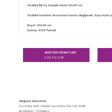
Özdilek Betty Saçaklı Havlu 50x90 cm
Özdilek havluları ile evinizin havası değişecek. Suyu hızla ç
Boyut:
50x90 cm
Kumaş:
%100 Pamuk
Bu ürünün fiyat bilgisi, resim, ürün açıklamalarında v
Görüş ve önerileriniz için teşekkür ederiz.
MÜŞTERİ HİZMETLERİ
0 216 572 12 89
Ürün resmi kalitesiz, bozuk veya görüntülenemiyor.
Ürün açıklamasında eksik bilgiler bulunuyor.
Ürün bilgilerinde hatalar bulunuyor.
Ürün fiyatı diğer sitelerden daha pahalı.
Bu ürüne benzer farklı alternatifler olmalı.
Mağaza Adresimiz
İçerenköy Mah. Üsküdar İçerenköy Yolu Cad. No:88-
86 Ataşehir / İSTANBUL