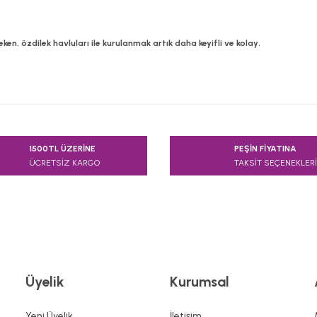
eken, özdilek havluları ile kurulanmak artık daha keyifli ve kolay.
e diğer konularda yetersiz gördüğünüz noktaları öneri formunu kullanarak
1500TL ÜZERİNE
PEŞİN FİYATINA
Bu ürüne ilk yorumu siz yapın!
ÜCRETSİZ KARGO
TAKSİT SEÇENEKLERİ
Yorum Yaz
Üyelik
Kurumsal
Yeni Üyelik
İletişim