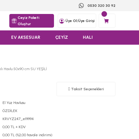
0530 320 30 92
Ceyiz Paketi
Üye Ol
/
Üye Girişi
Oluştur
EV AKSESUAR
ÇEYİZ
HALI
klı Havlu 50x90 cm SU YEŞİLİ
Taksit Seçenekleri
El Yüz Havlusu
ÖZDİLEK
KRVYZ247_e19994
0,00 TL + KDV
0,00 TL (%2,00 havale indirimi)