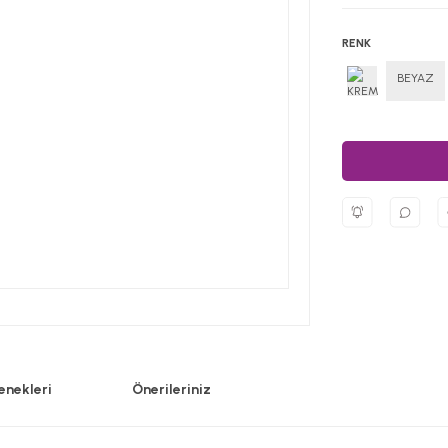
RENK
BEYAZ
enekleri
Önerileriniz