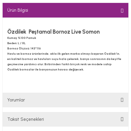
Ürün Bilgisi
Özdilek Peştamal Bornoz Live Somon
Kumaş
: %100 Pamuk
Beden
: L / XL
Bornoz Ölçüsü
: 143*116
Havlu ve bornoz ürünlerinde, akla ilk gelen marka olmayı başaran Özdilek'in,
en kaliteli bornoz ve havluları suyu hızla çekerek, banyo sonrasının da keyifle
geçmesine yardımcı olur. Birbirinden farklı birçok renk ve modele sahip
Özdilek bornozlar ile banyonuzun havası değişecek.
Yorumlar
Taksit Seçenekleri
Bu ürüne ilk yorumu siz yapın!