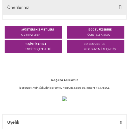
Önerileriniz
Yorum Yaz
Bu ürünün fiyat bilgisi, resim, ürün açıklamalarında ve diğer
konularda yetersiz gördüğünüz noktaları öneri formunu
MÜŞTERİ HİZMETLERİ
1500TL ÜZERİNE
kullanarak tarafımıza iletebilirsiniz.
0 216 572 12 89
ÜCRETSİZ KARGO
Görüş ve önerileriniz için teşekkür ederiz.
PEŞİN FİYATINA
3D SECURE İLE
TAKSİT SEÇENEKLERİ
%100 GÜVENLİ ALIŞVERİŞ
Ürün resmi kalitesiz, bozuk veya görüntülenemiyor.
Ürün açıklamasında eksik bilgiler bulunuyor.
Ürün bilgilerinde hatalar bulunuyor.
Ürün fiyatı diğer sitelerden daha pahalı.
Mağaza Adresimiz
Bu ürüne benzer farklı alternatifler olmalı.
İçerenköy Mah. Üsküdar İçerenköy Yolu Cad. No:88-86 Ataşehir / İSTANBUL
Gönder
Üyelik