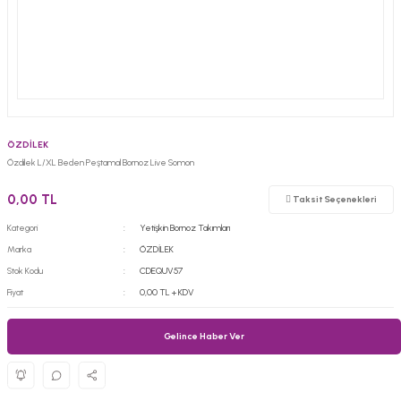
ÖZDİLEK
Özdilek L/XL Beden Peştamal Bornoz Live Somon
0,00 TL
Taksit Seçenekleri
Kategori
Yetişkin Bornoz Takımları
Marka
ÖZDİLEK
Stok Kodu
CDEQUV57
Fiyat
0,00 TL + KDV
Gelince Haber Ver