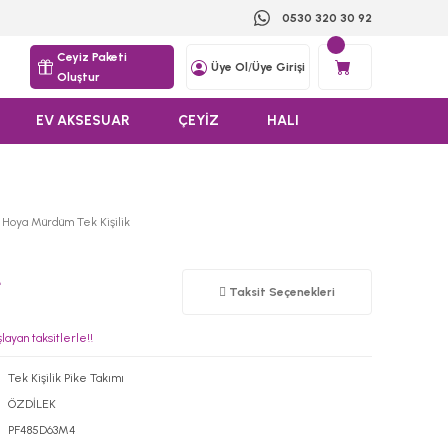
0530 320 30 92
Ceyiz Paketi
Üye Ol
/
Üye Girişi
Oluştur
EV AKSESUAR
ÇEYİZ
HALI
 Hoya Mürdüm Tek Kişilik
L
Taksit Seçenekleri
ayan taksitlerle!!
Tek Kişilik Pike Takımı
ÖZDİLEK
PF485D63M4