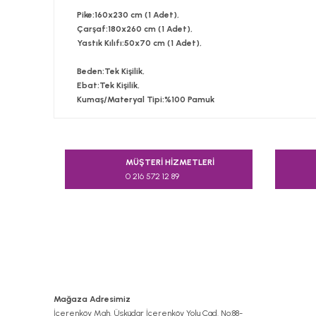
Pike:160x230 cm (1 Adet),
Çarşaf:180x260 cm (1 Adet),
Yastık Kılıfı:50x70 cm (1 Adet),
Beden:Tek Kişilik,
Ebat:Tek Kişilik,
Kumaş/Materyal Tipi:%100 Pamuk
Bu ürünün fiyat bilgisi, resim, ürün açıklamalarında v
Görüş ve önerileriniz için teşekkür ederiz.
MÜŞTERİ HİZMETLERİ
0 216 572 12 89
Ürün resmi kalitesiz, bozuk veya görüntülenemiyor.
Ürün açıklamasında eksik bilgiler bulunuyor.
Ürün bilgilerinde hatalar bulunuyor.
Ürün fiyatı diğer sitelerden daha pahalı.
Bu ürüne benzer farklı alternatifler olmalı.
Mağaza Adresimiz
İçerenköy Mah. Üsküdar İçerenköy Yolu Cad. No:88-