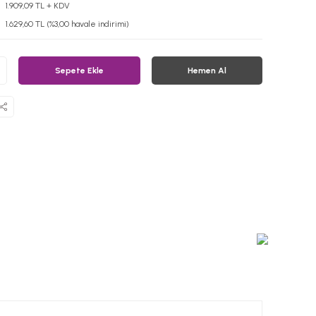
1.909,09 TL + KDV
1.629,60 TL (%3,00 havale indirimi)
Sepete Ekle
Hemen Al