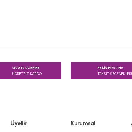
e diğer konularda yetersiz gördüğünüz noktaları öneri formunu kullanarak
1500TL ÜZERİNE
PEŞİN FİYATINA
Bu ürüne ilk yorumu siz yapın!
ÜCRETSİZ KARGO
TAKSİT SEÇENEKLERİ
Yorum Yaz
Üyelik
Kurumsal