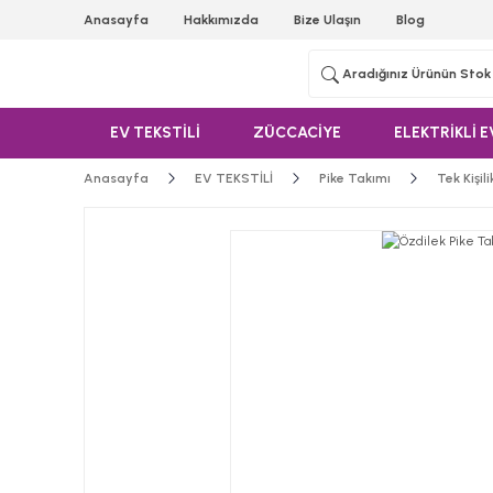
Anasayfa
Hakkımızda
Bize Ulaşın
Blog
EV TEKSTİLİ
ZÜCCACİYE
ELEKTRİKLİ E
Anasayfa
EV TEKSTİLİ
Pike Takımı
Tek Kişil