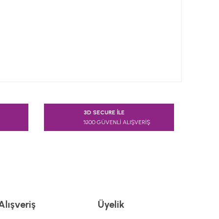
 tarafımıza iletebilirsiniz.
3D SECURE İLE
%100 GÜVENLİ ALIŞVERİŞ
Alışveriş
Üyelik