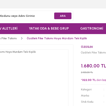
ARA
V ALETLERİ
YATAK ODA & BEBE GRUP
GASTRONOMİ
ik Pike Takımı
Özdilek Pike Takımı Hoya Mürdüm Tek Kişilik
ÖZDİLEK
Özdilek Pike Takımı
1.680,00 T
2.100,00 TL
*
322,00 TL
den başl
Kategori
Marka
Stok Kodu