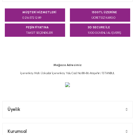
Bu ürünün fiyat bilgisi, resim, ürün açıklamalarında ve diğer
konularda yetersiz gördüğünüz noktaları öneri formunu
MÜŞTERİ HİZMETLERİ
1500TL ÜZERİNE
kullanarak tarafımıza iletebilirsiniz.
0 216 572 12 89
ÜCRETSİZ KARGO
Görüş ve önerileriniz için teşekkür ederiz.
PEŞİN FİYATINA
3D SECURE İLE
TAKSİT SEÇENEKLERİ
%100 GÜVENLİ ALIŞVERİŞ
Ürün resmi kalitesiz, bozuk veya görüntülenemiyor.
Ürün açıklamasında eksik bilgiler bulunuyor.
Ürün bilgilerinde hatalar bulunuyor.
Ürün fiyatı diğer sitelerden daha pahalı.
Mağaza Adresimiz
Bu ürüne benzer farklı alternatifler olmalı.
İçerenköy Mah. Üsküdar İçerenköy Yolu Cad. No:88-86 Ataşehir / İSTANBUL
Gönder
Üyelik
Kurumsal