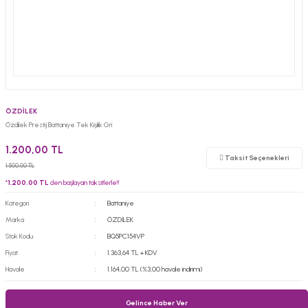
ÖZDİLEK
Özdilek Prestij Battaniye Tek Kişilik Gri
1.200,00 TL
Taksit Seçenekleri
1.500,00 TL
*
1.200,00 TL
den başlayan taksitlerle!!
Kategori
Battaniye
Marka
ÖZDİLEK
Stok Kodu
BQ5PC154VP
Fiyat
1.363,64 TL + KDV
Havale
1.164,00 TL (%3,00 havale indirimi)
Gelince Haber Ver