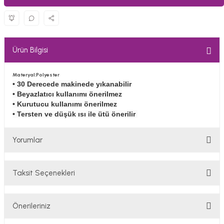
Ürün Bilgisi
Materyal:Polyester
• 30 Derecede makinede yıkanabilir
• Beyazlatıcı kullanımı önerilmez
• Kurutucu kullanımı önerilmez
• Tersten ve düşük ısı ile ütü önerilir
Yorumlar
Taksit Seçenekleri
Bu ürüne ilk yorumu siz yapın!
Önerileriniz
Yorum Yaz