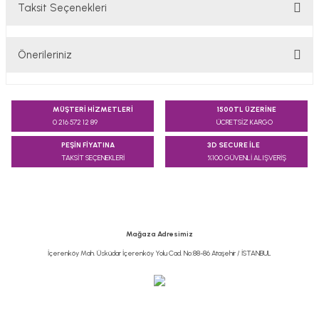
Taksit Seçenekleri
Bu ürüne ilk yorumu siz yapın!
Önerileriniz
Yorum Yaz
Bu ürünün fiyat bilgisi, resim, ürün açıklamalarında ve diğer
konularda yetersiz gördüğünüz noktaları öneri formunu
MÜŞTERİ HİZMETLERİ
1500TL ÜZERİNE
kullanarak tarafımıza iletebilirsiniz.
0 216 572 12 89
ÜCRETSİZ KARGO
Görüş ve önerileriniz için teşekkür ederiz.
PEŞİN FİYATINA
3D SECURE İLE
TAKSİT SEÇENEKLERİ
%100 GÜVENLİ ALIŞVERİŞ
Ürün resmi kalitesiz, bozuk veya görüntülenemiyor.
Ürün açıklamasında eksik bilgiler bulunuyor.
Ürün bilgilerinde hatalar bulunuyor.
Ürün fiyatı diğer sitelerden daha pahalı.
Mağaza Adresimiz
Bu ürüne benzer farklı alternatifler olmalı.
İçerenköy Mah. Üsküdar İçerenköy Yolu Cad. No:88-86 Ataşehir / İSTANBUL