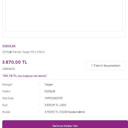
ÖZDİLEK
Çift Kişilik Pamuk Yorgan 195 x 215cm
3.870,00 TL
Taksit Seçenekleri
4.300,00 TL
*
741,75 TL
den başlayan taksitlerle!!
Kategori
Yorgan
Marka
ÖZDİLEK
Stok Kodu
YH7F12WDX95
Fiyat
3.909,09 TL + KDV
Havale
3.753,90 TL (%3,00 havale indirimi)
Gelince Haber Ver