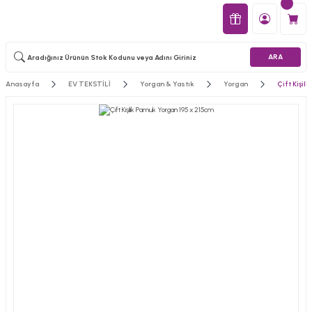
ARA
Anasayfa
EV TEKSTİLİ
Yorgan & Yastık
Yorgan
Çift Kişil