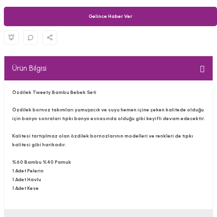
Gelince Haber Ver
Ürün Bilgisi
Özdilek
Tweety
Bambu Bebek Seti
Özdilek bornoz takımları yumuşacık ve suyu hemen içine çeken kalitede olduğu
için banyo sonraları tıpkı banyo esnasında olduğu gibi keyifli devam edecektir.
Kalitesi tartışılmaz olan özdilek bornozlarının modelleri ve renkleri de tıpkı
kalitesi gibi harikadır.
%60 Bambu %40 Pamuk
1 Adet Pelerin
1 Adet Havlu
1 Adet Kese