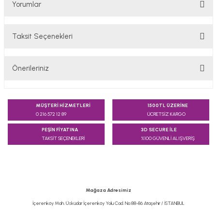
Yorumlar
Taksit Seçenekleri
Bu ürüne ilk yorumu siz yapın!
Önerileriniz
Yorum Yaz
Bu ürünün fiyat bilgisi, resim, ürün açıklamalarında ve diğer
konularda yetersiz gördüğünüz noktaları öneri formunu
MÜŞTERİ HİZMETLERİ
1500TL ÜZERİNE
kullanarak tarafımıza iletebilirsiniz.
0 216 572 12 89
ÜCRETSİZ KARGO
Görüş ve önerileriniz için teşekkür ederiz.
PEŞİN FİYATINA
3D SECURE İLE
TAKSİT SEÇENEKLERİ
%100 GÜVENLİ ALIŞVERİŞ
Ürün resmi kalitesiz, bozuk veya görüntülenemiyor.
Ürün açıklamasında eksik bilgiler bulunuyor.
Ürün bilgilerinde hatalar bulunuyor.
Ürün fiyatı diğer sitelerden daha pahalı.
Mağaza Adresimiz
Bu ürüne benzer farklı alternatifler olmalı.
İçerenköy Mah. Üsküdar İçerenköy Yolu Cad. No:88-86 Ataşehir / İSTANBUL