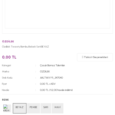
ÖZDİLEK
Özdilek Tweety Bambu Bebek Seti BEYAZ
0,00 TL
Taksit Seçenekleri
Kategori
Çocuk Bornoz Takımları
Marka
ÖZDİLEK
Stok Kodu
AKLTWXY9_347040
Fiyat
0,00 TL + KDV
Havale
0,00 TL (%2,00 havale indirimi)
RENK
BEYAZ
PEMBE
SARI
MAVİ